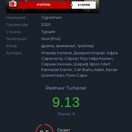
Название:
Ögretmen
Год выхода:
2020
Страна:
Турция
Телеканал:
Now (Fox)
Жанр:
драма, криминал, триллер
Актеры:
Илькер Калели, Джерен Морай, Афра
Сарачоглу, Серхат Мустафа Кылыч,
Серкан Кескин, Шериф Эрол, Mert
Ramazan Demir, Can Bartu Aslan, Хасан
Шахинтюрк, Рухи Сары
Рейтинг TurSerial:
9.13
Оценок:
4
Сюжет