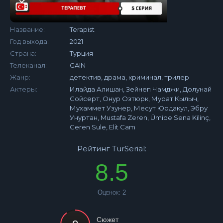
Название:
Terapist
Год выхода:
2021
Страна:
Турция
Телеканал:
GAIN
Жанр:
детектив, драма, криминал, трилер
Актеры:
Илайда Алишан, Зейнеп Чамджи, Долунай
Сойсерт, Онур Озтюрк, Мурат Кылыч,
Мухаммет Узунер, Месут Юрдакул, Эбру
Унуртан, Mustafa Zeren, Ümide Sena Kilinç,
Ceren Sule, Elit Cam
Рейтинг TurSerial:
8.5
Оценок:
2
Сюжет