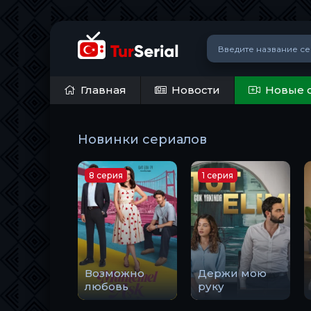
Главная
Новости
Новые 
Новинки сериалов
8 серия
1 серия
Возможно
Держи мою
любовь
руку