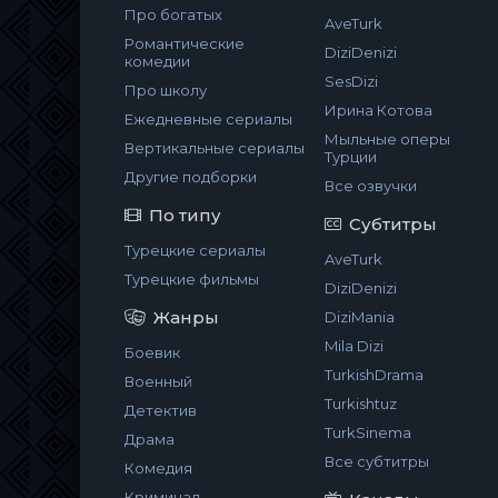
Про богатых
AveTurk
Романтические
DiziDenizi
комедии
SesDizi
Про школу
Ирина Котова
Ежедневные сериалы
Мыльные оперы
Вертикальные сериалы
Турции
Другие подборки
Все озвучки
По типу
Субтитры
Турецкие сериалы
AveTurk
Турецкие фильмы
DiziDenizi
Жанры
DiziMania
Mila Dizi
Боевик
TurkishDrama
Военный
Turkishtuz
Детектив
TurkSinema
Драма
Все субтитры
Комедия
Криминал