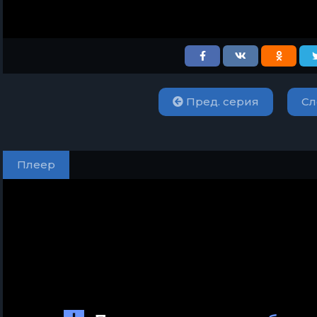
Пред. серия
Сл
Плеер