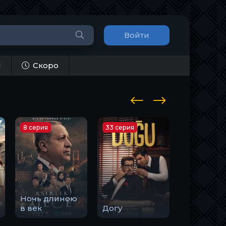
Войти
и
Скоро
8 серия
33 серия
10 серия
Ночь длиною
Закон
в век
Догу
природы