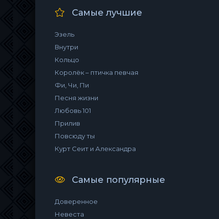
Самые лучшие
Эзель
Внутри
Кольцо
Королёк – птичка певчая
Фи, Чи, Пи
Песня жизни
Любовь 101
Прилив
Повсюду ты
Курт Сеит и Александра
Самые популярные
Доверенное
Невеста