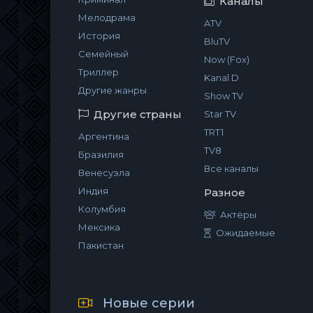
Каналы
Мелодрама
ATV
История
BluTV
Семейный
Now (Fox)
Триллер
Kanal D
Другие жанры
Show TV
Другие страны
Star TV
TRT1
Аргентина
TV8
Бразилия
Все каналы
Венесуэла
Индия
Разное
Колумбия
Актёры
Мексика
Ожидаемые
Пакистан
Новые серии