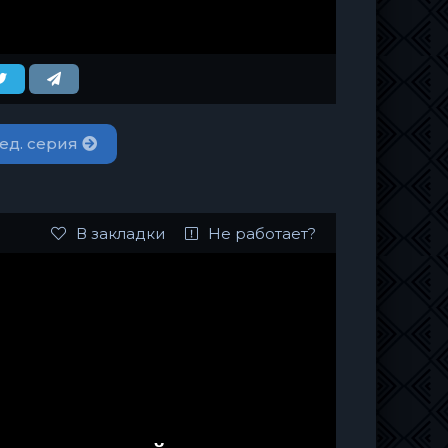
ед. серия
В закладки
Не работает?