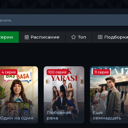
серии
Расписание
Топ
Подборк
4 серия
100 серия
11 серия
Любовная
Ещё
Один на один
рана
семнадцать