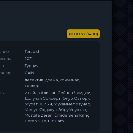
7.1 (1400)
ание:
Terapist
ыхода:
2021
на:
Турция
анал:
GAIN
:
детектив, драма, криминал,
трилер
ры:
Илайда Алишан, Зейнеп Чамджи,
Долунай Сойсерт, Онур Озтюрк,
Мурат Кылыч, Мухаммет Узунер,
Месут Юрдакул, Эбру Унуртан,
Mustafa Zeren, Ümide Sena Kilinç,
Ceren Sule, Elit Cam