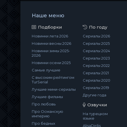
Наше меню
Подборки
По году
Новинки лета 2026
Сериалы 2026
Новинки весны 2026
Сериалы 2025
Новинки зимы 2025-
Сериалы 2024
2026
Сериалы 2023
Новинки осени 2025
Сериалы 2022
Самые лучшие
Сериалы 2021
С высоким рейтингом
Сериалы 2020
TurSerial
Сериалы 2019
Лучшие мини-сериалы
Другие года
Лучшие фильмы
Про любовь
Озвучки
Про Османскую
На турецком
империю
языке
Про бедных
AlisaDirilis