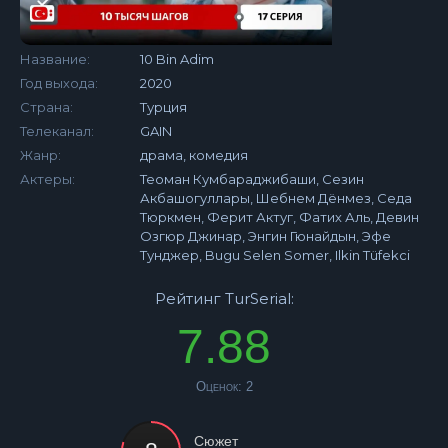
Название:
10 Bin Adim
Год выхода:
2020
Страна:
Турция
Телеканал:
GAIN
Жанр:
драма, комедия
Актеры:
Теоман Кумбараджибаши, Сезин
Акбашогуллары, Шебнем Дёнмез, Седа
Тюркмен, Ферит Актуг, Фатих Аль, Девин
Озгюр Джинар, Энгин Гюнайдын, Эфе
Тунджер, Bugu Selen Somer, Ilkin Tüfekci
Рейтинг TurSerial:
7.88
Оценок:
2
Сюжет