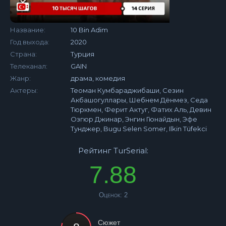
Название:
10 Bin Adim
Год выхода:
2020
Страна:
Турция
Телеканал:
GAIN
Жанр:
драма, комедия
Актеры:
Теоман Кумбараджибаши, Сезин
Акбашогуллары, Шебнем Дёнмез, Седа
Тюркмен, Ферит Актуг, Фатих Аль, Девин
Озгюр Джинар, Энгин Гюнайдын, Эфе
Тунджер, Bugu Selen Somer, Ilkin Tüfekci
Рейтинг TurSerial:
7.88
Оценок:
2
Сюжет