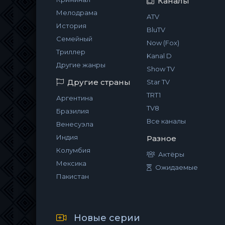
Каналы
Мелодрама
ATV
История
BluTV
Семейный
Now (Fox)
Триллер
Kanal D
Другие жанры
Show TV
Другие страны
Star TV
TRT1
Аргентина
TV8
Бразилия
Все каналы
Венесуэла
Индия
Разное
Колумбия
Актёры
Мексика
Ожидаемые
Пакистан
Новые серии