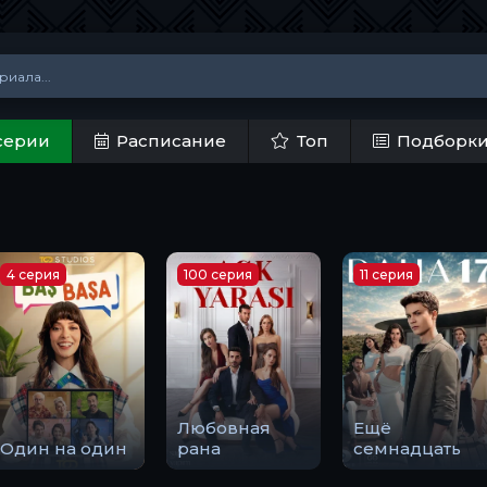
серии
Расписание
Топ
Подборк
4 серия
100 серия
11 серия
Любовная
Ещё
Один на один
рана
семнадцать