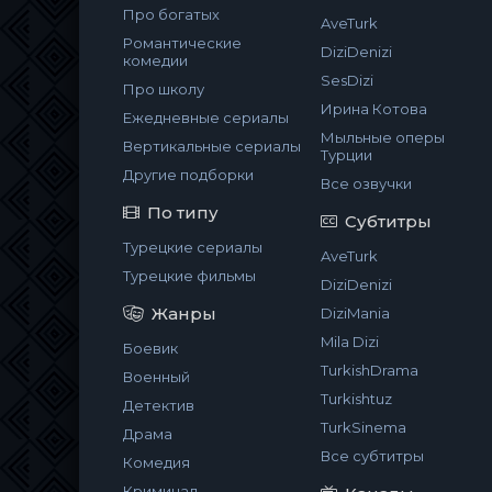
Про богатых
AveTurk
Романтические
DiziDenizi
комедии
SesDizi
Про школу
Ирина Котова
Ежедневные сериалы
Мыльные оперы
Вертикальные сериалы
Турции
Другие подборки
Все озвучки
По типу
Субтитры
Турецкие сериалы
AveTurk
Турецкие фильмы
DiziDenizi
Жанры
DiziMania
Mila Dizi
Боевик
TurkishDrama
Военный
Turkishtuz
Детектив
TurkSinema
Драма
Все субтитры
Комедия
Криминал