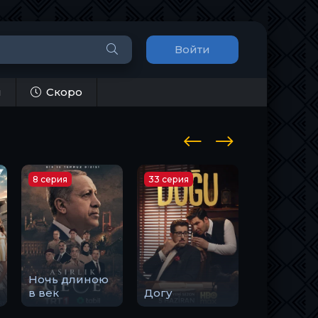
Войти
и
Скоро
8 серия
33 серия
10 серия
Ночь длиною
Закон
в век
Догу
природы