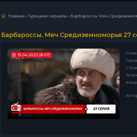
Главная
»
Турецкие сериалы
»
Барбароссы. Меч Средиземномо
Барбароссы. Меч Средиземноморья 27 
Назв
15.04.2022 (8:07)
Год в
Стра
Телек
Жанр
Акте