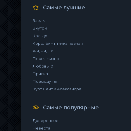
Самые лучшие
Эзель
Внутри
Кольцо
Королёк – птичка певчая
Фи, Чи, Пи
Песня жизни
Любовь 101
Прилив
Повсюду ты
Курт Сеит и Александра
Самые популярные
Доверенное
Невеста