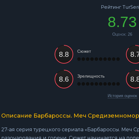
Рейтинг TurSeri
8.73
Оценок:
26
Сюжет
Зрелищность
История оценок
Описание Барбароссы. Меч Средиземноморь
27-ая серия турецкого сериала «Барбароссы. Меч 
разочарования и горечи. Сюжет начинается на поле б