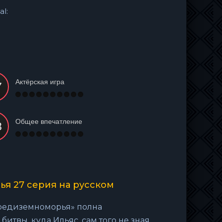
al:
Актёрская игра
Общее впечатление
я 27 серия на русском
Средиземноморья» полна
итвы, куда Ильяс, сам того не зная,