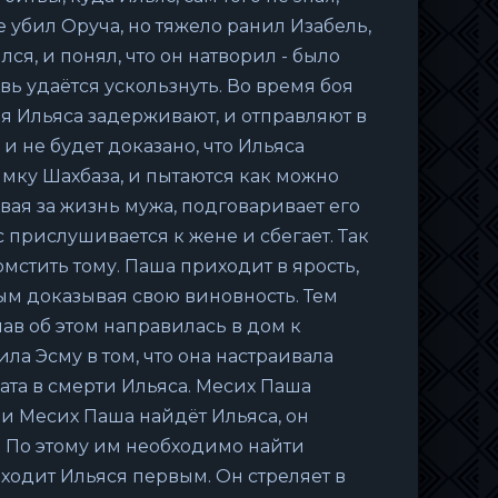
е убил Оруча, но тяжело ранил Изабель,
я, и понял, что он натворил - было
ь удаётся ускользнуть. Во время боя
я Ильяса задерживают, и отправляют в
 и не будет доказано, что Ильяса
имку Шахбаза, и пытаются как можно
вая за жизнь мужа, подговаривает его
с прислушивается к жене и сбегает. Так
мстить тому. Паша приходит в ярость,
мым доказывая свою виновность. Тем
нав об этом направилась в дом к
ла Эсму в том, что она настраивала
ата в смерти Ильяса. Месих Паша
ли Месих Паша найдёт Ильяса, он
о. По этому им необходимо найти
аходит Ильяся первым. Он стреляет в