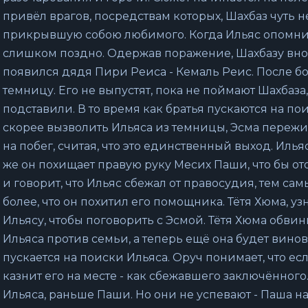
привёл врагов, посредствам которых, Шахбаз чуть н
прикрывшую собою любимого. Когда Ильяс опомнилс
слишком поздно. Одержав поражение, Шахбазу внов
появился дядя Пири Реиса - Кемаль Реис. После бо
темницу. Его не выпустят, пока не поймают Шахбаза,
подставили. В то время как братья пускаются на по
скорее вызволить Ильяса из темницы, Эсма пережи
на побег, считая, что это единственный выход. Илья
же он похищает правую руку Месих Паши, что бы ото
и говорит, что Ильяс сбежал от правосудия, тем са
более, что он похитил его помощника. Тётя Хюма, уз
Ильясу, чтобы поговорить с Эсмой. Тётя Хюма обвини
Ильяса против семьи, а теперь ещё она будет винов
пускается на поиски Ильяса. Оруч понимает, что ес
казнит его на месте - как сбежавшего заключённог
Ильяса, раньше Паши. Но они не успевают - Паша н