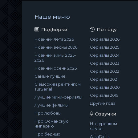
Наше меню
Подборки
По году
Новинки лета 2026
Сериалы 2026
Новинки весны 2026
Сериалы 2025
Новинки зимы 2025-
Сериалы 2024
2026
Сериалы 2023
Новинки осени 2025
Сериалы 2022
Самые лучшие
Сериалы 2021
С высоким рейтингом
Сериалы 2020
TurSerial
Сериалы 2019
Лучшие мини-сериалы
Другие года
Лучшие фильмы
Про любовь
Озвучки
Про Османскую
На турецком
империю
языке
Про бедных
AlisaDirilis