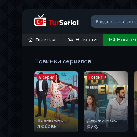
Главная
Новости
Новые 
Новинки сериалов
8 серия
1 серия
Возможно
Держи мою
любовь
руку