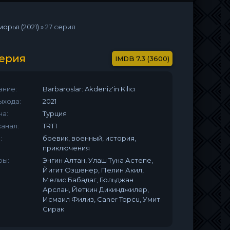
рья (2021)
»
27 серия
серия
7.3 (3600)
ание:
Barbaroslar: Akdeniz'in Kılıcı
ыхода:
2021
на:
Турция
анал:
TRT1
:
боевик, военный, история,
приключения
ры:
Энгин Алтан, Улаш Туна Астепе,
Йигит Озшенер, Пелин Акил,
Мелис Бабадаг, Гюльджан
Арслан, Йеткин Дикинджилер,
Исмаил Филиз, Caner Topcu, Умит
Сирак