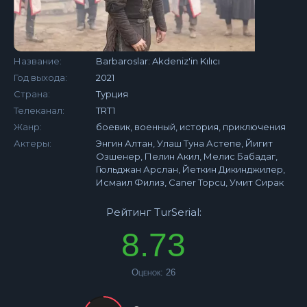
Название:
Barbaroslar: Akdeniz'in Kılıcı
Год выхода:
2021
Страна:
Турция
Телеканал:
TRT1
Жанр:
боевик, военный, история, приключения
Актеры:
Энгин Алтан, Улаш Туна Астепе, Йигит
Озшенер, Пелин Акил, Мелис Бабадаг,
Гюльджан Арслан, Йеткин Дикинджилер,
Исмаил Филиз, Caner Topcu, Умит Сирак
Рейтинг TurSerial:
8.73
Оценок:
26