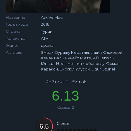
Название:
Ask Ve Mavi
Год выхода:
2016
Страна:
Турция
Телеканал:
ATV
Жанр:
драма
Актеры:
Эмрах, Бурджу Кыратлы, Ишил Юджесой,
Кенан Баль, Кунейт Мете, Айшегюль
Юнсал, Неджметтин Чобаноглу, Осман
Каракоч, Биргюл Улусой, Ugur Uzunel
Рейтинг TurSerial:
6.13
Оценок:
2
Сюжет