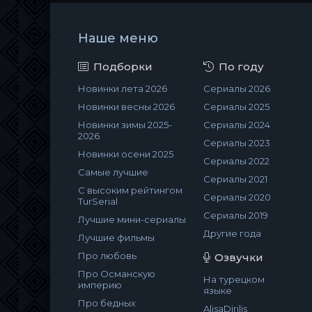
Наше меню
Подборки
По году
Новинки лета 2026
Сериалы 2026
Новинки весны 2026
Сериалы 2025
Новинки зимы 2025-
Сериалы 2024
2026
Сериалы 2023
Новинки осени 2025
Сериалы 2022
Самые лучшие
Сериалы 2021
С высоким рейтингом
Сериалы 2020
TurSerial
Сериалы 2019
Лучшие мини-сериалы
Другие года
Лучшие фильмы
Про любовь
Озвучки
Про Османскую
На турецком
империю
языке
Про бедных
AlisaDirilis