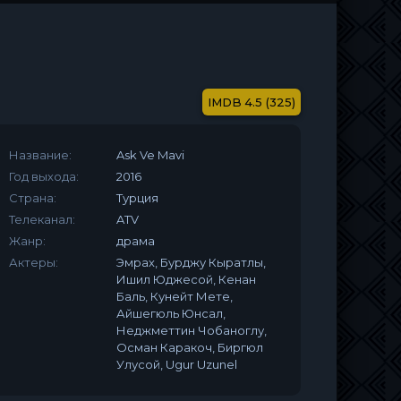
4.5 (325)
Название:
Ask Ve Mavi
Год выхода:
2016
Страна:
Турция
Телеканал:
ATV
Жанр:
драма
Актеры:
Эмрах, Бурджу Кыратлы,
Ишил Юджесой, Кенан
Баль, Кунейт Мете,
Айшегюль Юнсал,
Неджметтин Чобаноглу,
Осман Каракоч, Биргюл
Улусой, Ugur Uzunel