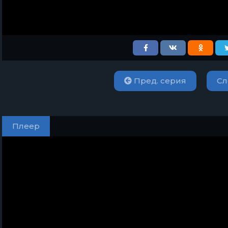
Пред. серия
Сл
Плеер