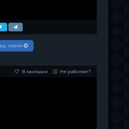
ед. серия
В закладки
Не работает?