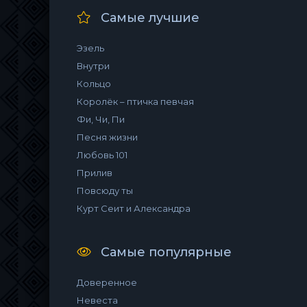
Самые лучшие
Эзель
Внутри
Кольцо
Королёк – птичка певчая
Фи, Чи, Пи
Песня жизни
Любовь 101
Прилив
Повсюду ты
Курт Сеит и Александра
Самые популярные
Доверенное
Невеста