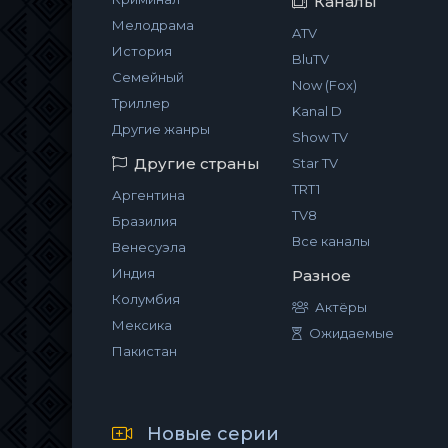
Каналы
Мелодрама
ATV
История
BluTV
Семейный
Now (Fox)
Триллер
Kanal D
Другие жанры
Show TV
Другие страны
Star TV
TRT1
Аргентина
TV8
Бразилия
Все каналы
Венесуэла
Индия
Разное
Колумбия
Актёры
Мексика
Ожидаемые
Пакистан
Новые серии