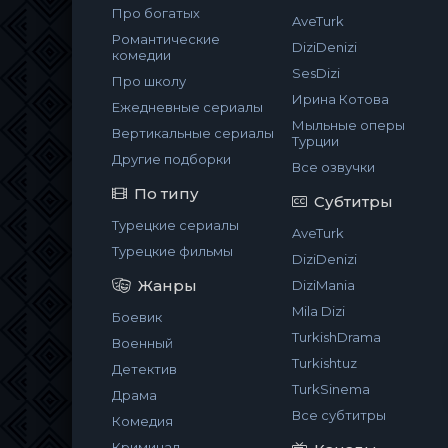
Про богатых
AveTurk
Романтические
DiziDenizi
комедии
SesDizi
Про школу
Ирина Котова
Ежедневные сериалы
Мыльные оперы
Вертикальные сериалы
Турции
Другие подборки
Все озвучки
По типу
Субтитры
Турецкие сериалы
AveTurk
Турецкие фильмы
DiziDenizi
Жанры
DiziMania
Mila Dizi
Боевик
TurkishDrama
Военный
Turkishtuz
Детектив
TurkSinema
Драма
Все субтитры
Комедия
Криминал