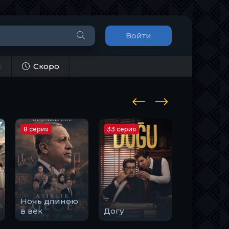
Войти
и
Скоро
8 серия
33 серия
10 серия
Ночь длиною
Закон
в век
Догу
природы