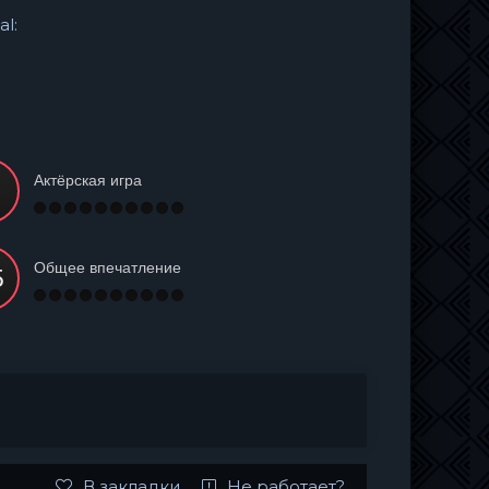
al:
Актёрская игра
Общее впечатление
В закладки
Не работает?