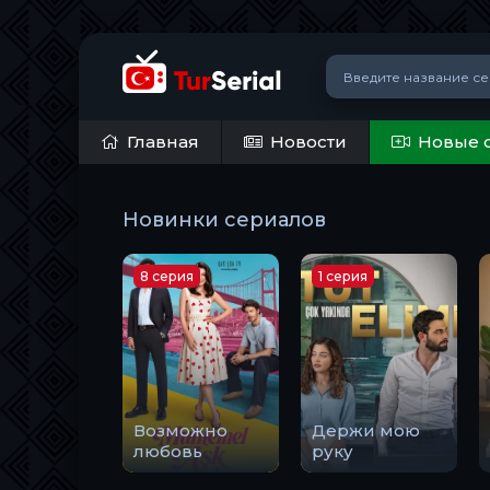
Главная
Новости
Новые 
Новинки сериалов
8 серия
1 серия
Возможно
Держи мою
любовь
руку