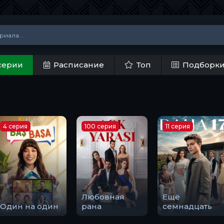
серии
Расписание
Топ
Подборк
4 серия
100 серия
11 серия
Любовная
Ещё
Один на один
рана
семнадцать