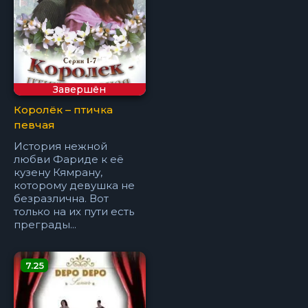
Завершён
Королёк – птичка
певчая
История нежной
любви Фариде к её
кузену Кямрану,
которому девушка не
безразлична. Вот
только на их пути есть
преграды...
7.25