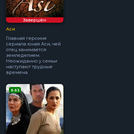
Завершён
Аси
Главная героиня
сериала юная Аси, чей
отец занимается
земледелием.
Неожиданно у семьи
наступают трудные
времена.
6.63