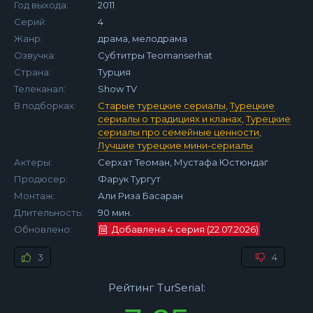
Год выхода:
2011
Серий:
4
Жанр:
драма, мелодрама
Озвучка:
Субтитры Teomanserhat
Страна:
Турция
Телеканал:
Show TV
В подборках:
Старые турецкие сериалы
,
Турецкие
сериалы о традициях и кланах
,
Турецкие
сериалы про семейные ценности
,
Лучшие турецкие мини-сериалы
Актеры:
Серхат Теоман, Мустафа Юстюндаг
Продюсер:
Фарук Тургут
Монтаж:
Али Риза Басаран
Длительность:
90 мин.
Обновлено:
Добавлена 4 серия (22.07.2026)
3
4
Рейтинг TurSerial: