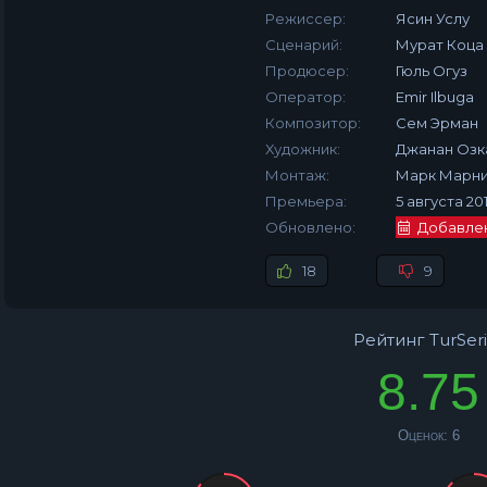
Режиссер:
Ясин Услу
Сценарий:
Мурат Коца
Продюсер:
Гюль Огуз
Оператор:
Emir Ilbuga
Композитор:
Сем Эрман
Художник:
Джанан Озк
Монтаж:
Марк Марни
Премьера:
5 августа 20
Обновлено:
Добавлена
18
9
Рейтинг TurSeri
8.75
Оценок:
6