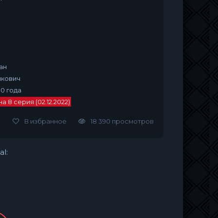
ан
кович
10 года
 8 серия (02.12.2022)
В избранное
18 390 просмотров
al: