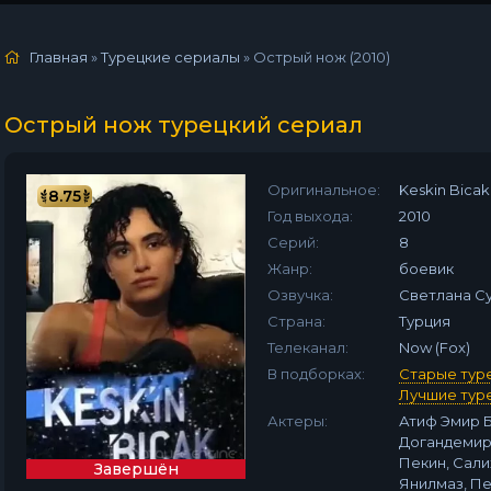
Главная
»
Турецкие сериалы
» Острый нож (2010)
Острый нож турецкий сериал
Оригинальное:
Keskin Bicak
8.75
Год выхода:
2010
Серий:
8
Жанр:
боевик
Озвучка:
Светлана С
Страна:
Турция
Телеканал:
Now (Fox)
В подборках:
Старые тур
Лучшие тур
Актеры:
Атиф Эмир Б
Догандемир
Пекин, Сали
Завершён
Янилмаз, П