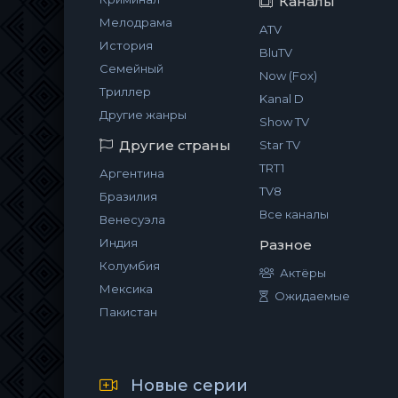
Каналы
Мелодрама
ATV
История
BluTV
Семейный
Now (Fox)
Триллер
Kanal D
Другие жанры
Show TV
Другие страны
Star TV
TRT1
Аргентина
TV8
Бразилия
Все каналы
Венесуэла
Индия
Разное
Колумбия
Актёры
Мексика
Ожидаемые
Пакистан
Новые серии