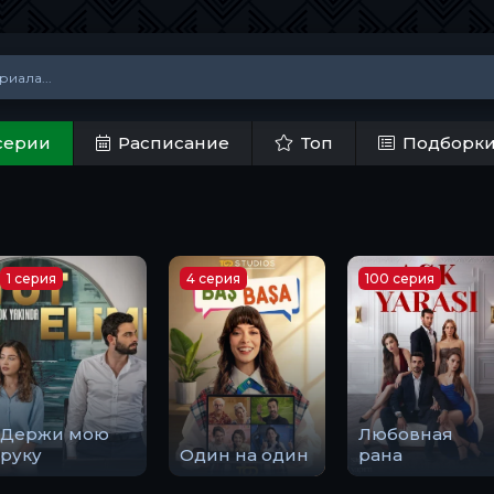
серии
Расписание
Топ
Подборк
1 серия
4 серия
100 серия
Держи мою
Любовная
руку
Один на один
рана