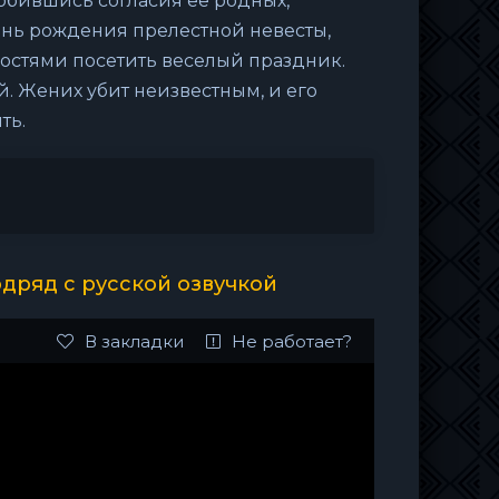
обившись согласия ее родных,
день рождения прелестной невесты,
гостями посетить веселый праздник.
. Жених убит неизвестным, и его
ть.
дряд с русской озвучкой
В закладки
Не работает?