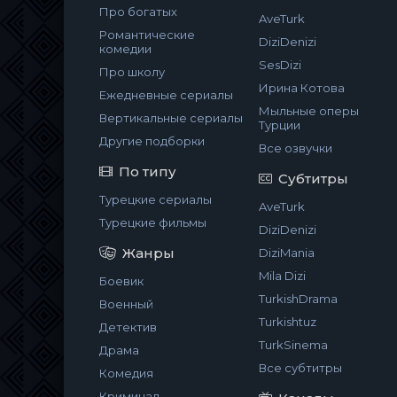
Про богатых
AveTurk
Романтические
DiziDenizi
комедии
SesDizi
Про школу
Ирина Котова
Ежедневные сериалы
Мыльные оперы
Вертикальные сериалы
Турции
Другие подборки
Все озвучки
По типу
Субтитры
Турецкие сериалы
AveTurk
Турецкие фильмы
DiziDenizi
Жанры
DiziMania
Mila Dizi
Боевик
TurkishDrama
Военный
Turkishtuz
Детектив
TurkSinema
Драма
Все субтитры
Комедия
Криминал