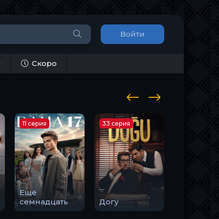
Войти
и
Скоро
11 серия
33 серия
10 серия
Ещё
Закон
семнадцать
Догу
природы