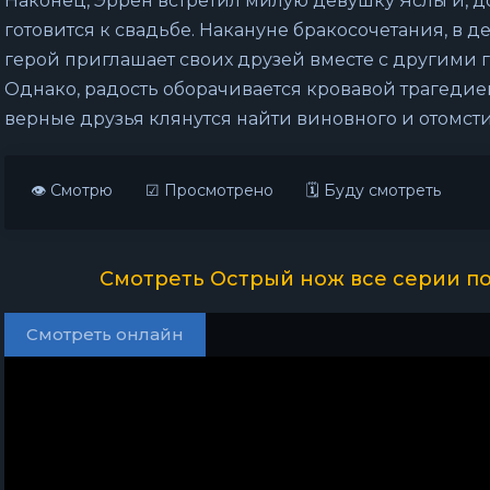
Наконец, Эррен встретил милую девушку Яслы и, д
готовится к свадьбе. Накануне бракосочетания, в 
герой приглашает своих друзей вместе с другими 
Однако, радость оборачивается кровавой трагедией
верные друзья клянутся найти виновного и отомсти
👁 Смотрю
☑ Просмотрено
🗓 Буду смотреть
Смотреть Острый нож все серии по
Смотреть онлайн