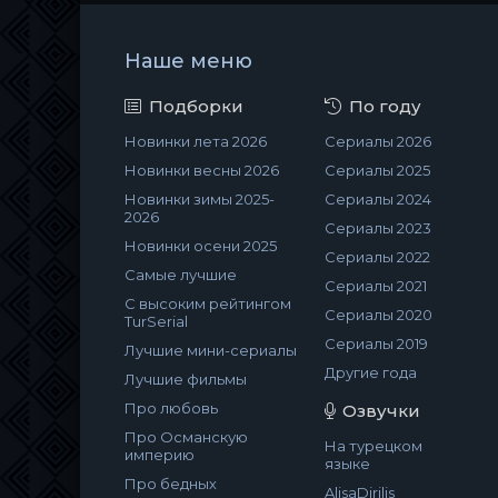
Наше меню
Подборки
По году
Новинки лета 2026
Сериалы 2026
Новинки весны 2026
Сериалы 2025
Новинки зимы 2025-
Сериалы 2024
2026
Сериалы 2023
Новинки осени 2025
Сериалы 2022
Самые лучшие
Сериалы 2021
С высоким рейтингом
Сериалы 2020
TurSerial
Сериалы 2019
Лучшие мини-сериалы
Другие года
Лучшие фильмы
Про любовь
Озвучки
Про Османскую
На турецком
империю
языке
Про бедных
AlisaDirilis