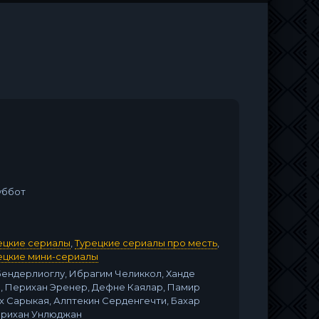
уббот
ецкие сериалы
,
Турецкие сериалы про месть
,
ецкие мини-сериалы
ендерлиоглу, Ибрагим Челиккол, Ханде
, Перихан Эренер, Дефне Каялар, Памир
х Сарыкая, Алптекин Серденгечти, Бахар
ерихан Унлюджан