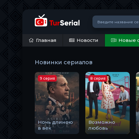
Главная
Новости
Новые 
Новинки сериалов
9 серия
8 серия
Ночь длиною
Возможно
в век
любовь