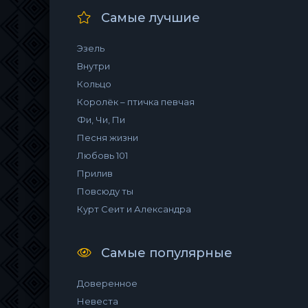
Самые лучшие
Эзель
Внутри
Кольцо
Королёк – птичка певчая
Фи, Чи, Пи
Песня жизни
Любовь 101
Прилив
Повсюду ты
Курт Сеит и Александра
Самые популярные
Доверенное
Невеста