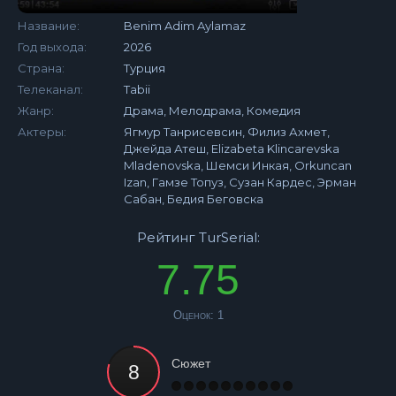
Название:
Benim Adim Aylamaz
Год выхода:
2026
Страна:
Турция
Телеканал:
Tabii
Жанр:
Драма, Мелодрама, Комедия
Актеры:
Ягмур Танрисевсин, Филиз Ахмет,
Джейда Атеш, Elizabeta Klincarevska
Mladenovska, Шемси Инкая, Orkuncan
Izan, Гамзе Топуз, Сузан Кардес, Эрман
Сабан, Бедия Беговска
Рейтинг TurSerial:
7.75
Оценок:
1
Сюжет