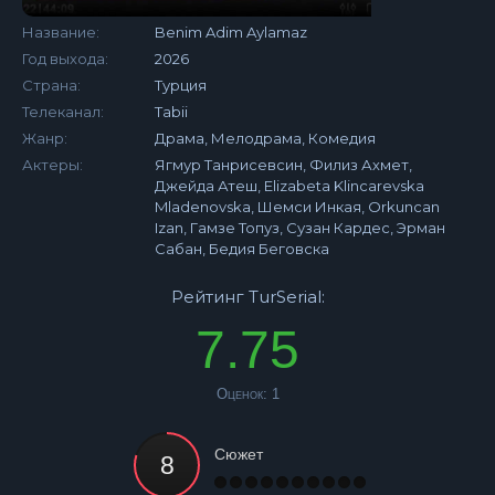
Название:
Benim Adim Aylamaz
Год выхода:
2026
Страна:
Турция
Телеканал:
Tabii
Жанр:
Драма, Мелодрама, Комедия
Актеры:
Ягмур Танрисевсин, Филиз Ахмет,
Джейда Атеш, Elizabeta Klincarevska
Mladenovska, Шемси Инкая, Orkuncan
Izan, Гамзе Топуз, Сузан Кардес, Эрман
Сабан, Бедия Беговска
Рейтинг TurSerial:
7.75
Оценок:
1
Сюжет