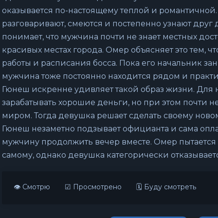
оказывается по-настоящему теплой и романтичной.
разговаривают, смеются и постепенно узнают друг
понимает, что мужчина почти не знает местных дос
красивых местах города. Омер объясняет это тем, чт
работы и расписания босса. Пока его начальник зан
мужчина тоже постоянно находится рядом и практи
Гюнеш искренне удивляет такой образ жизни. Для н
зарабатывать хорошие деньги, но при этом почти
миром. Тогда девушка решает сделать своему нов
Гюнеш незаметно подзывает официанта и сама оплач
мужчину продолжить вечер вместе. Омер пытается н
самому, однако девушка категорически отказываетс
👁 Смотрю
☑ Просмотрено
🗓 Буду смотреть