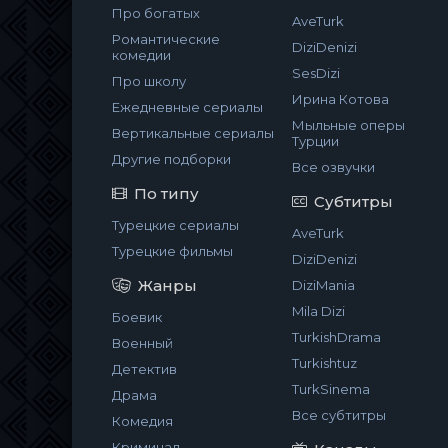
Про богатых
AveTurk
Романтические
DiziDenizi
комедии
SesDizi
Про школу
Ирина Котова
Ежедневные сериалы
Мыльные оперы
Вертикальные сериалы
Турции
Другие подборки
Все озвучки
По типу
Субтитры
Турецкие сериалы
AveTurk
Турецкие фильмы
DiziDenizi
Жанры
DiziMania
Mila Dizi
Боевик
TurkishDrama
Военный
Turkishtuz
Детектив
TurkSinema
Драма
Все субтитры
Комедия
Криминал