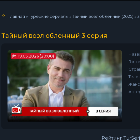
Главная
»
Турецкие сериалы
»
Тайный возлюбленный (2025)
»
3
Тайный возлюбленный 3 серия
Назв
19.05.2026 (20:00)
Год в
Стра
Телек
Жанр
Акте
Рейтинг TurSeri