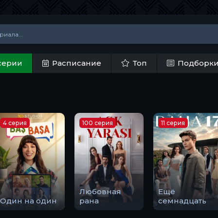
серии
Расписание
Топ
Подборк
4 серия
100 серия
11 серия
Любовная
Ещё
Один на один
рана
семнадцать