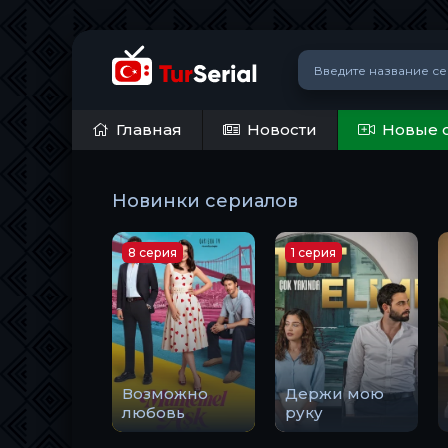
Главная
Новости
Новые 
Новинки сериалов
8 серия
1 серия
Возможно
Держи мою
любовь
руку