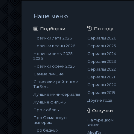
Наше меню
Подборки
По году
Новинки лета 2026
Сериалы 2026
Новинки весны 2026
Сериалы 2025
Новинки зимы 2025-
Сериалы 2024
2026
Сериалы 2023
Новинки осени 2025
Сериалы 2022
Самые лучшие
Сериалы 2021
С высоким рейтингом
Сериалы 2020
TurSerial
Сериалы 2019
Лучшие мини-сериалы
Другие года
Лучшие фильмы
Про любовь
Озвучки
Про Османскую
На турецком
империю
языке
Про бедных
AlisaDirilis