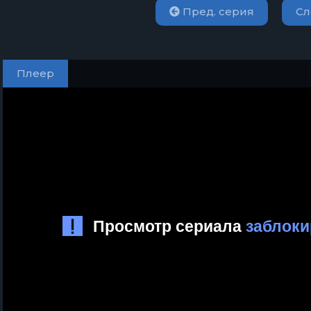
Пред. серия
Сл
Плеер