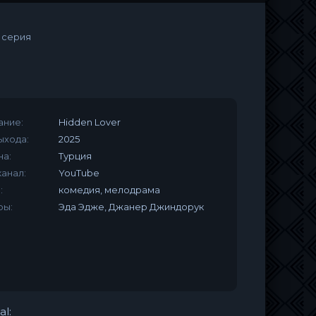
 серия
ание:
Hidden Lover
ыхода:
2025
на:
Турция
анал:
YouTube
:
комедия, мелодрама
ры:
Эда Эдже, Джанер Джиндорук
al: