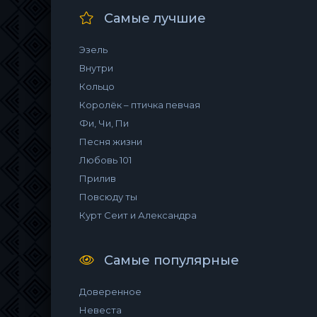
Самые лучшие
Эзель
Внутри
Кольцо
Королёк – птичка певчая
Фи, Чи, Пи
Песня жизни
Любовь 101
Прилив
Повсюду ты
Курт Сеит и Александра
Самые популярные
Доверенное
Невеста