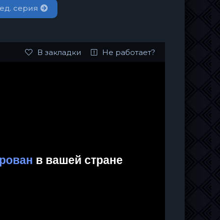
ед. серия
В закладки
Не работает?