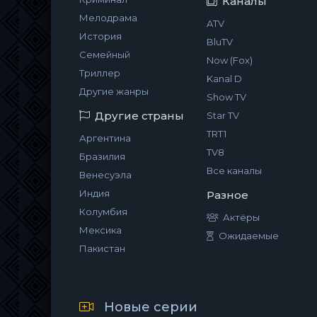
Каналы
Мелодрама
ATV
История
BluTV
Семейный
Now (Fox)
Триллер
Kanal D
Другие жанры
Show TV
Другие страны
Star TV
TRT1
Аргентина
TV8
Бразилия
Все каналы
Венесуэла
Индия
Разное
Колумбия
Актёры
Мексика
Ожидаемые
Пакистан
Новые серии