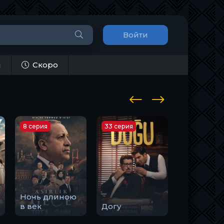
Войти
и
Скоро
8 серия
33 серия
10 серия
Ночь длиною
Закон
в век
Догу
природы