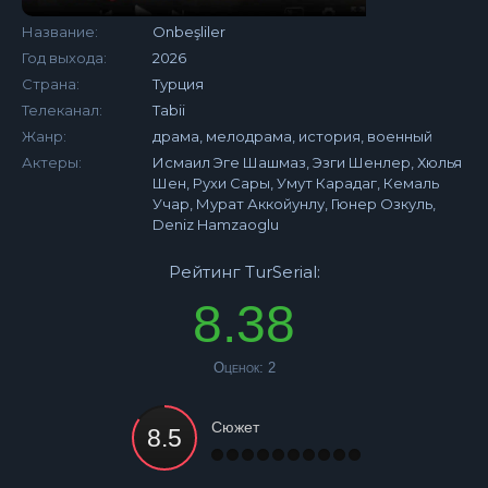
Название:
Onbeşliler
Год выхода:
2026
Страна:
Турция
Телеканал:
Tabii
Жанр:
драма, мелодрама, история, военный
Актеры:
Исмаил Эге Шашмаз, Эзги Шенлер, Хюлья
Шен, Рухи Сары, Умут Карадаг, Кемаль
Учар, Мурат Аккойунлу, Гюнер Озкуль,
Deniz Hamzaoglu
Рейтинг TurSerial:
8.38
Оценок:
2
Сюжет