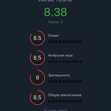
Рейтинг TurSerial:
8.38
Оценок:
2
Сюжет
Актёрская игра
Зрелищность
Общее впечатление
История оценок