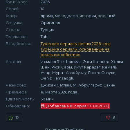
Год выхода:
2026
Серий:
10
Жанр:
драма, мелодрама, история, военный
Озвучка:
Оригинал
Страна:
Турция
Телеканал:
Tabii
В подборках:
Турецкие сериалы весны 2026 года
,
Турецкие сериалы, основанные на
реальных событиях
Актеры:
Исмаил Эге Шашмаз, Эзги Шенлер, Хюлья
Шен, Рухи Сары, Умут Карадаг, Кемаль
Учар, Мурат Аккойунлу, Гюнер Озкуль,
Deniz Hamzaoglu
Режиссер:
Джихан Саглам, М. Абдулгафур Сахин
Премьера:
18 марта 2026 года
Длительность:
50 мин.
Обновлено:
Добавлена 10 серия (01.06.2026)
12
6