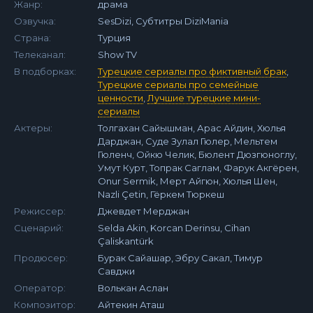
Жанр:
драма
Озвучка:
SesDizi, Субтитры DiziMania
Страна:
Турция
Телеканал:
Show TV
В подборках:
Турецкие сериалы про фиктивный брак
,
Турецкие сериалы про семейные
ценности
,
Лучшие турецкие мини-
сериалы
Актеры:
Толгахан Сайышман, Арас Айдин, Хюлья
Дарджан, Суде Зулал Гюлер, Мельтем
Гюленч, Ойкю Челик, Бюлент Дюзгюноглу,
Умут Курт, Топрак Саглам, Фарук Акгёрен,
Onur Sermik, Мерт Айгюн, Хюлья Шен,
Nazli Çetin, Гёркем Тюркеш
Режиссер:
Джевдет Мерджан
Сценарий:
Selda Akin, Korcan Derinsu, Cihan
Çaliskantürk
Продюсер:
Бурак Сайашар, Эбру Сакал, Тимур
Савджи
Оператор:
Волькан Аслан
Композитор:
Айтекин Аташ