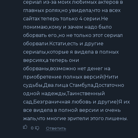
сериал из-за моих любимых актеров в
главных ролях,но увидела,что на всех
сайтах теперь только 4 серии.Не
понимаю,кому и зачем надо было
оборвать его.,но не только этот сериал
оборвали.Кстати,есть и другие
сериалы,которые я видела в полных
версиях,а теперь они
оборваны,возможно нет денег на
приобретение полных версий(Нити
судьбы,Два лица Стамбула,Достаточно
одной надежды,Таинственный
сад,Безграничная любовь и другие)Я их
все видела в полной версии и очень
жаль,что многие зрители этого лишены.
0
Ответить