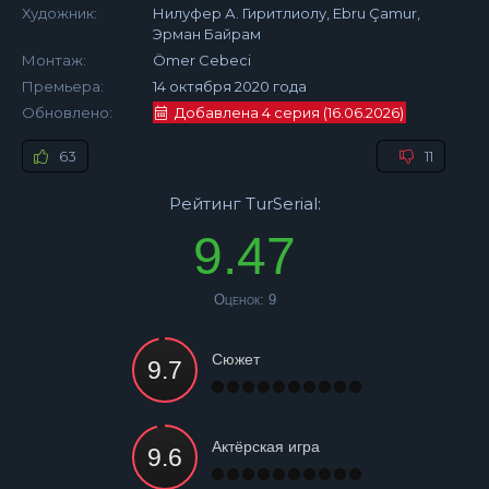
Художник:
Нилуфер А. Гиритлиолу, Ebru Çamur,
Эрман Байрам
Монтаж:
Ömer Cebeci
Премьера:
14 октября 2020 года
Обновлено:
Добавлена 4 серия (16.06.2026)
63
11
Рейтинг TurSerial:
9.47
Оценок:
9
Сюжет
Актёрская игра