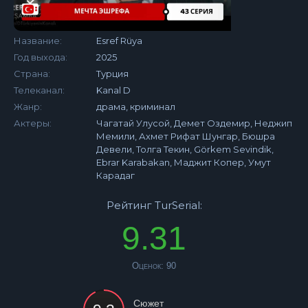
Название:
Esref Rüya
Год выхода:
2025
Страна:
Турция
Телеканал:
Kanal D
Жанр:
драма, криминал
Актеры:
Чагатай Улусой, Демет Оздемир, Неджип
Мемили, Ахмет Рифат Шунгар, Бюшра
Девели, Толга Текин, Görkem Sevindik,
Ebrar Karabakan, Маджит Копер, Умут
Карадаг
Рейтинг TurSerial:
9.31
Оценок:
90
Сюжет