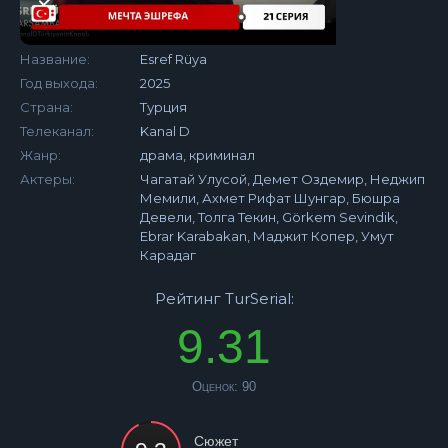
Название:
Esref Rüya
Год выхода:
2025
Страна:
Турция
Телеканал:
Kanal D
Жанр:
драма, криминал
Актеры:
Чагатай Улусой, Демет Оздемир, Неджип
Мемили, Ахмет Рифат Шунгар, Бюшра
Девели, Толга Текин, Görkem Sevindik,
Ebrar Karabakan, Маджит Копер, Умут
Карадаг
Рейтинг TurSerial:
9.31
Оценок:
90
Сюжет