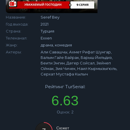
Название:
Seref Bey
Год выхода:
2021
Страна:
Турция
Телеканал:
Exxen
Жанр:
драма, комедия
Актеры:
Али Савашчы, Ахмет Рифат Шунгар,
Балым Гайе Байрак, Барыш Йильдиз,
Беити Энгин, Дегер Сойсал, Зейнеп
Оймак, Зия Чичек, Наил Кырмызыгюль,
Серхат Мустафа Кылыч
Рейтинг TurSerial:
6.63
Оценок:
2
Сюжет