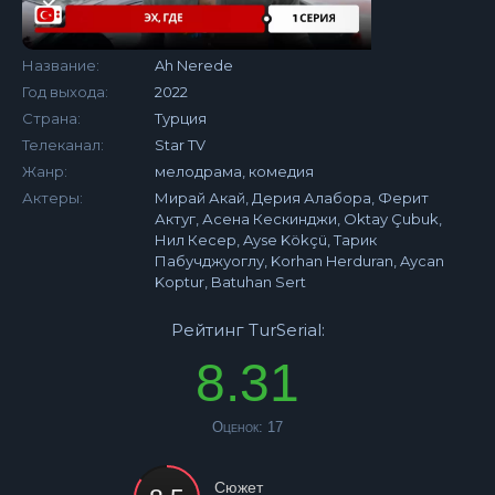
Название:
Ah Nerede
Год выхода:
2022
Страна:
Турция
Телеканал:
Star TV
Жанр:
мелодрама, комедия
Актеры:
Мирай Акай, Дерия Алабора, Ферит
Актуг, Асена Кескинджи, Oktay Çubuk,
Нил Кесер, Ayse Kökçü, Тарик
Пабучджуоглу, Korhan Herduran, Aycan
Koptur, Batuhan Sert
Рейтинг TurSerial:
8.31
Оценок:
17
Сюжет