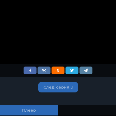
След. серия
Плеер