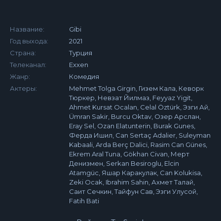
Название:
Gibi
Год выхода:
2021
Страна:
Турция
Телеканал:
Exxen
Жанр:
Комедия
Актеры:
Mehmet Tolga Girgin, Гизем Кала, Кеворк
Тюркер, Невзат Йилмаз, Feyyaz Yigit,
Ahmet Kursat Ocalan, Celal Öztürk, Эзги Ай,
Ümran Sakir, Burcu Oktav, Озер Арслан,
Eray Sel, Ozan Elatunterin, Burak Gunes,
Ферда Ишил, Can Sertaç Adalier, Suleyman
Kabaali, Arda Berç Dalici, Rasim Can Günes,
Ekrem Aral Tuna, Gökhan Civan, Мерт
Денизмен, Serkan Besiroglu, Elcin
Atamgüc, Яшар Каракулак, Can Kolukisa,
Zeki Ocak, Ibrahim Sahin, Ахмет Талай,
Саит Сечкин, Тайфун Сав, Эзги Улусой,
Fatih Bati