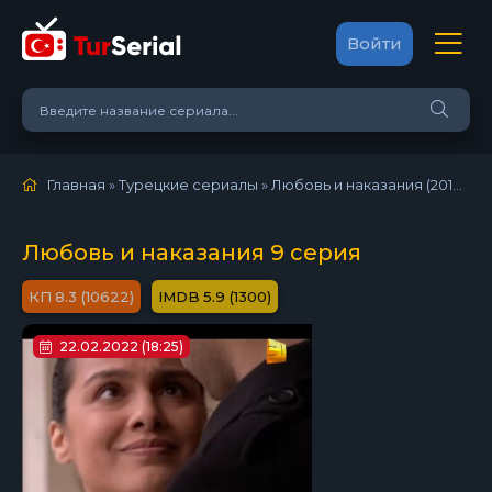
Войти
Главная
»
Турецкие сериалы
»
Любовь и наказания (2010)
»
9
Любовь и наказания 9 серия
8.3 (10622)
5.9 (1300)
22.02.2022 (18:25)