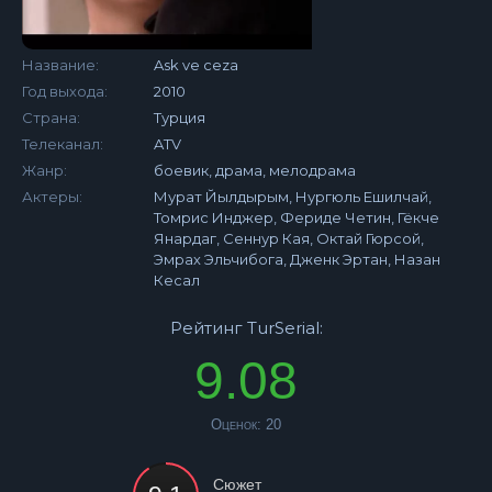
Название:
Ask ve ceza
Год выхода:
2010
Страна:
Турция
Телеканал:
ATV
Жанр:
боевик, драма, мелодрама
Актеры:
Мурат Йылдырым, Нургюль Ешилчай,
Томрис Инджер, Фериде Четин, Гёкче
Янардаг, Сеннур Кая, Октай Гюрсой,
Эмрах Эльчибога, Дженк Эртан, Назан
Кесал
Рейтинг TurSerial:
9.08
Оценок:
20
Сюжет