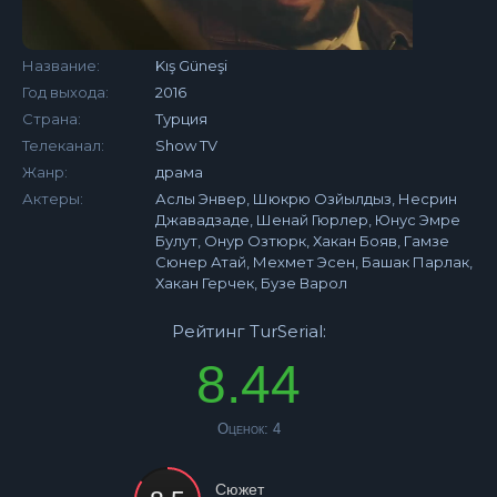
Название:
Kış Güneşi
Год выхода:
2016
Страна:
Турция
Телеканал:
Show TV
Жанр:
драма
Актеры:
Аслы Энвер, Шюкрю Озйылдыз, Несрин
Джавадзаде, Шенай Гюрлер, Юнус Эмре
Булут, Онур Озтюрк, Хакан Бояв, Гамзе
Сюнер Атай, Мехмет Эсен, Башак Парлак,
Хакан Герчек, Бузе Варол
Рейтинг TurSerial:
8.44
Оценок:
4
Сюжет