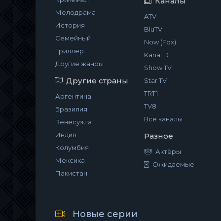
Каналы
Мелодрама
ATV
История
BluTV
Семейный
Now (Fox)
Триллер
Kanal D
Другие жанры
Show TV
Другие страны
Star TV
TRT1
Аргентина
TV8
Бразилия
Все каналы
Венесуэла
Индия
Разное
Колумбия
Актёры
Мексика
Ожидаемые
Пакистан
Новые серии