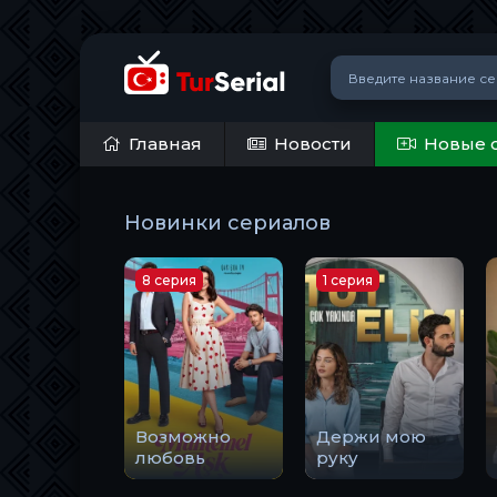
Главная
Новости
Новые 
Новинки сериалов
8 серия
1 серия
Возможно
Держи мою
любовь
руку