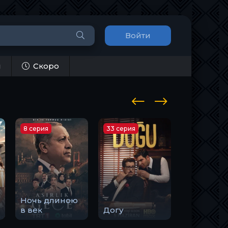
Войти
и
Скоро
8 серия
33 серия
10 серия
Ночь длиною
Закон
в век
Догу
природы