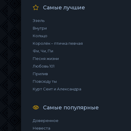
Самые лучшие
Эзель
Внутри
Кольцо
Королёк – птичка певчая
Фи, Чи, Пи
Песня жизни
Любовь 101
Прилив
Повсюду ты
Курт Сеит и Александра
Самые популярные
Доверенное
Невеста