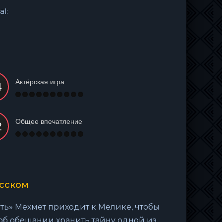
al:
Актёрская игра
Общее впечатление
усском
ть» Мехмет приходит к Мелике, чтобы
об обещании хранить тайну одной из