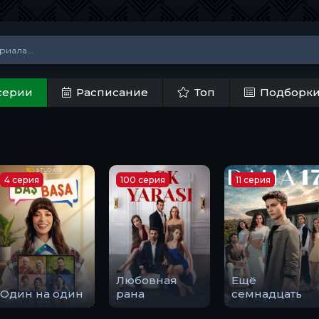
серии
Расписание
Топ
Подборк
4 серия
100 серия
11 серия
Любовная
Ещё
Один на один
рана
семнадцать