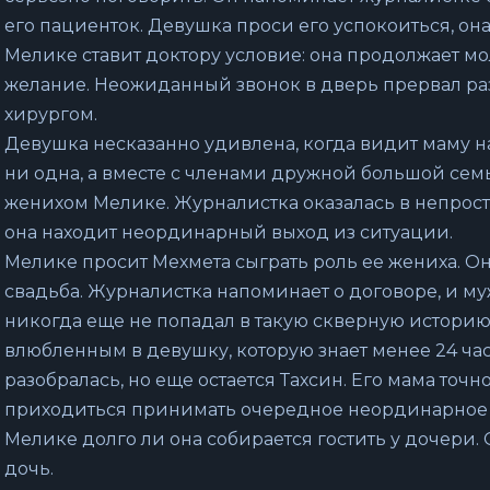
его пациенток. Девушка проси его успокоиться, он
Мелике ставит доктору условие: она продолжает мо
желание. Неожиданный звонок в дверь прервал ра
хирургом.
Девушка несказанно удивлена, когда видит маму на
ни одна, а вместе с членами дружной большой семь
женихом Мелике. Журналистка оказалась в непрост
она находит неординарный выход из ситуации.
Мелике просит Мехмета сыграть роль ее жениха. Он 
свадьба. Журналистка напоминает о договоре, и 
никогда еще не попадал в такую скверную историю
влюбленным в девушку, которую знает менее 24 ча
разобралась, но еще остается Тахсин. Его мама точ
приходиться принимать очередное неординарное 
Мелике долго ли она собирается гостить у дочери.
дочь.