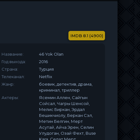
8.1 (4900)
Название:
46 Yok Olan
Год выхода:
2016
Страна:
Турция
Телеканал:
Netflix
Жанр:
боевик, детектив, драма,
криминал, триллер
Актеры:
Ясемин Аллен, Сайгын
Сойсал, Чагры Шенсой,
Мелис Биркан, Эрдал
Бешикчиолу, Беркан Сэл,
Метин Белгин, Мерт
Асутай, Айча Эрен, Селин
Улудоган, Озай Фехт, Buse
Kara, Седат Мерт