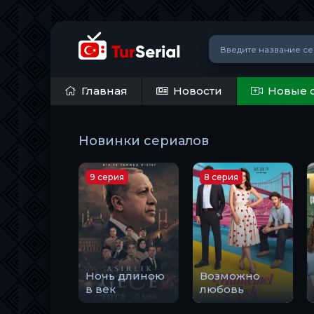
Главная
Новости
Новые 
Новинки сериалов
9 серия
8 серия
Ночь длиною
Возможно
в век
любовь