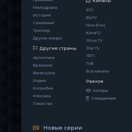
Каналы
Мелодрама
ATV
История
BluTV
Семейный
Now (Fox)
Триллер
Kanal D
Другие жанры
Show TV
Другие страны
Star TV
TRT1
Аргентина
TV8
Бразилия
Все каналы
Венесуэла
Индия
Разное
Колумбия
Актёры
Мексика
Ожидаемые
Пакистан
Новые серии