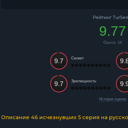
Рейтинг TurSeri
9.77
Оценок:
14
Сюжет
Зрелищность
История оценок
Описание 46 исчезнувших 5 серия на русск