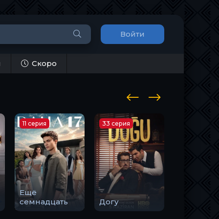
Войти
и
Скоро
11 серия
33 серия
10 серия
Ещё
Закон
семнадцать
Догу
природы