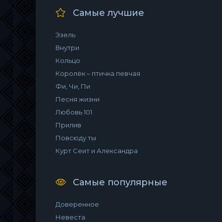
Самые лучшие
Эзель
Внутри
Кольцо
Королёк – птичка певчая
Фи, Чи, Пи
Песня жизни
Любовь 101
Прилив
Повсюду ты
Курт Сеит и Александра
Самые популярные
Доверенное
Невеста