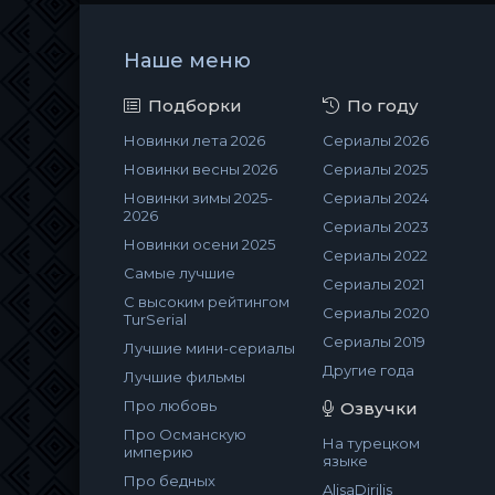
Наше меню
Подборки
По году
Новинки лета 2026
Сериалы 2026
Новинки весны 2026
Сериалы 2025
Новинки зимы 2025-
Сериалы 2024
2026
Сериалы 2023
Новинки осени 2025
Сериалы 2022
Самые лучшие
Сериалы 2021
С высоким рейтингом
Сериалы 2020
TurSerial
Сериалы 2019
Лучшие мини-сериалы
Другие года
Лучшие фильмы
Про любовь
Озвучки
Про Османскую
На турецком
империю
языке
Про бедных
AlisaDirilis