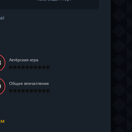
al:
Актёрская игра
Общее впечатление
ом