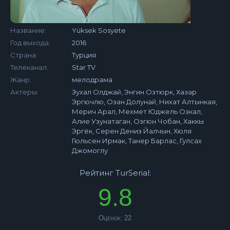
Название:
Yüksek Sosyete
Год выхода:
2016
Страна:
Турция
Телеканал:
Star TV
Жанр:
мелодрама
Актеры:
Зухал Олджай, Энгин Озтюрк, Хазар
Эргючлю, Озан Долунай, Нихат Алтынкая,
Мерич Арал, Мехмет Юджель Озкал,
Алие Узунатаган, Озгюн Чобан, Хаккы
Эргёк, Серен Дениз Йалчын, Хюля
Гюльсен Ирмак, Танер Барлас, Гулсах
Джомоглу
Рейтинг TurSerial:
9.8
Оценок:
22