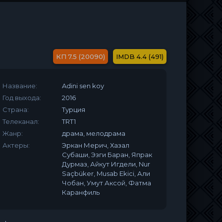
7.5 (20090)
4.4 (491)
Название:
Adini sen koy
Год выхода:
2016
Страна:
Турция
Телеканал:
TRT1
Жанр:
драма, мелодрама
Актеры:
Эркан Мерич, Хазал
Субаши, Эзги Баран, Япрак
Дурмаз, Айкут Игдели, Nur
Saçbüker, Musab Ekici, Али
Чобан, Умут Аксой, Фатма
Каранфиль