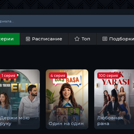
серии
Расписание
Топ
Подборк
1 серия
4 серия
100 серия
Держи мою
Любовная
руку
Один на один
рана