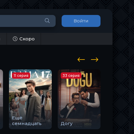
Войти
и
Скоро
11 серия
33 серия
10 серия
Ещё
Закон
семнадцать
Догу
природы