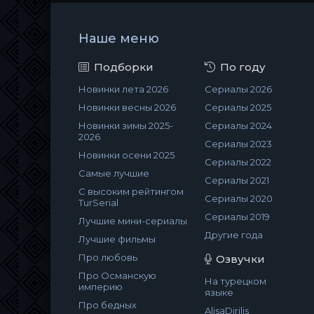
Наше меню
Подборки
По году
Новинки лета 2026
Сериалы 2026
Новинки весны 2026
Сериалы 2025
Новинки зимы 2025-
Сериалы 2024
2026
Сериалы 2023
Новинки осени 2025
Сериалы 2022
Самые лучшие
Сериалы 2021
С высоким рейтингом
Сериалы 2020
TurSerial
Сериалы 2019
Лучшие мини-сериалы
Другие года
Лучшие фильмы
Про любовь
Озвучки
Про Османскую
На турецком
империю
языке
Про бедных
AlisaDirilis