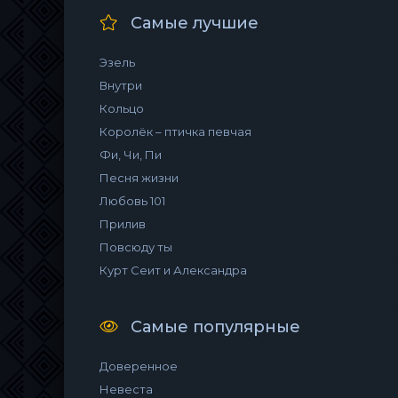
Самые лучшие
Эзель
Внутри
Кольцо
Королёк – птичка певчая
Фи, Чи, Пи
Песня жизни
Любовь 101
Прилив
Повсюду ты
Курт Сеит и Александра
Самые популярные
Доверенное
Невеста