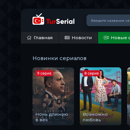
Главная
Новости
Новые 
Новинки сериалов
9 серия
8 серия
Ночь длиною
Возможно
в век
любовь