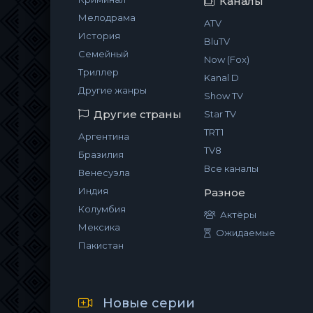
Каналы
Мелодрама
ATV
История
BluTV
Семейный
Now (Fox)
Триллер
Kanal D
Другие жанры
Show TV
Другие страны
Star TV
TRT1
Аргентина
TV8
Бразилия
Все каналы
Венесуэла
Индия
Разное
Колумбия
Актёры
Мексика
Ожидаемые
Пакистан
Новые серии