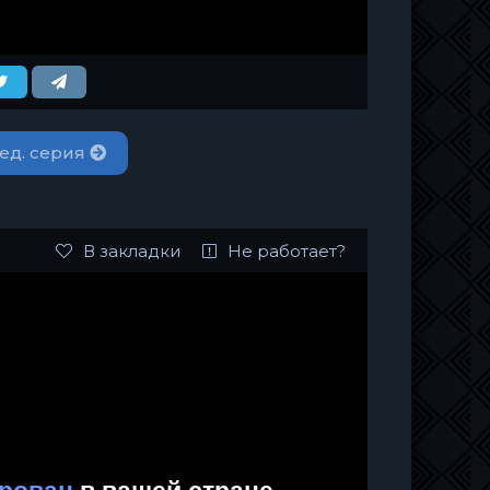
ед. серия
В закладки
Не работает?