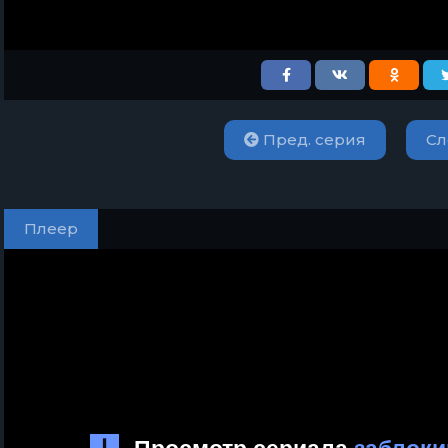
Пред. серия
Сл
Плеер