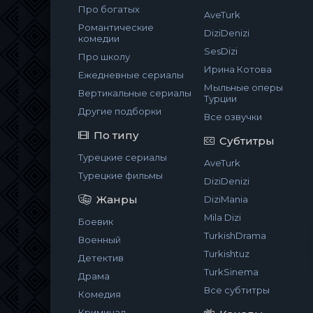
Про богатых
AveTurk
Романтические
DiziDenizi
комедии
SesDizi
Про школу
Ирина Котова
Ежедневные сериалы
Мыльные оперы
Вертикальные сериалы
Турции
Другие подборки
Все озвучки
По типу
Субтитры
Турецкие сериалы
AveTurk
Турецкие фильмы
DiziDenizi
Жанры
DiziMania
Mila Dizi
Боевик
TurkishDrama
Военный
Turkishtuz
Детектив
TurkSinema
Драма
Все субтитры
Комедия
Криминал