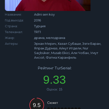
Название:
Adini sen koy
Год выхода:
2016
Страна:
Турция
Телеканал:
TRT1
Жанр:
драма, мелодрама
Актеры:
Эркан Мерич, Хазал Субаши, Эзги Баран,
Япрак Дурмаз, Айкут Игдели, Nur
Saçbüker, Musab Ekici, Али Чобан, Умут
Аксой, Фатма Каранфиль
Рейтинг TurSerial:
9.33
Оценок:
15
Сюжет