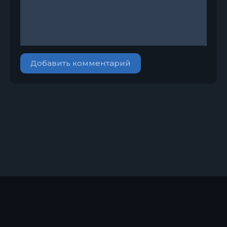
Добавить комментарий