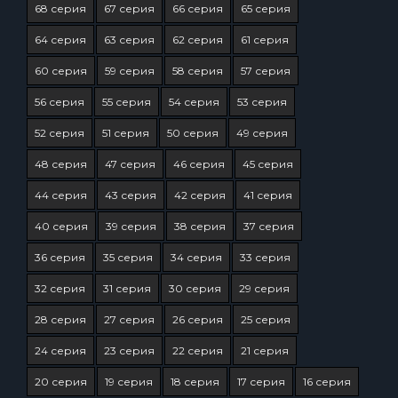
68 серия
67 серия
66 серия
65 серия
64 серия
63 серия
62 серия
61 серия
60 серия
59 серия
58 серия
57 серия
56 серия
55 серия
54 серия
53 серия
52 серия
51 серия
50 серия
49 серия
48 серия
47 серия
46 серия
45 серия
44 серия
43 серия
42 серия
41 серия
40 серия
39 серия
38 серия
37 серия
36 серия
35 серия
34 серия
33 серия
32 серия
31 серия
30 серия
29 серия
28 серия
27 серия
26 серия
25 серия
24 серия
23 серия
22 серия
21 серия
20 серия
19 серия
18 серия
17 серия
16 серия