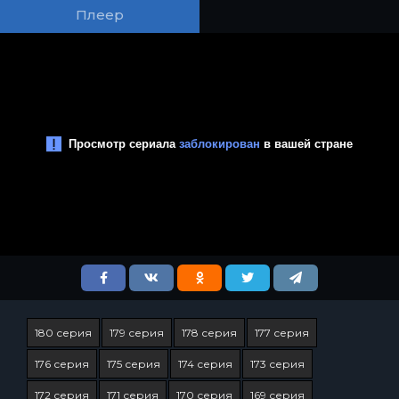
Плеер
180 серия
179 серия
178 серия
177 серия
176 серия
175 серия
174 серия
173 серия
172 серия
171 серия
170 серия
169 серия