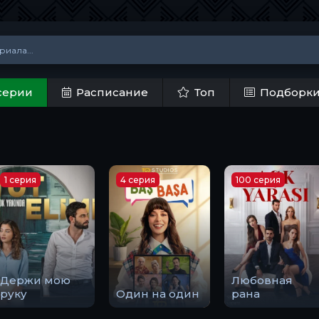
серии
Расписание
Топ
Подборк
1 серия
4 серия
100 серия
Держи мою
Любовная
руку
Один на один
рана