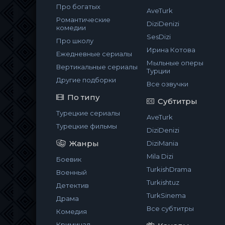
Про богатых
AveTurk
Романтические
DiziDenizi
комедии
SesDizi
Про школу
Ирина Котова
Ежедневные сериалы
Мыльные оперы
Вертикальные сериалы
Турции
Другие подборки
Все озвучки
По типу
Субтитры
Турецкие сериалы
AveTurk
Турецкие фильмы
DiziDenizi
Жанры
DiziMania
Mila Dizi
Боевик
TurkishDrama
Военный
Turkishtuz
Детектив
TurkSinema
Драма
Все субтитры
Комедия
Криминал