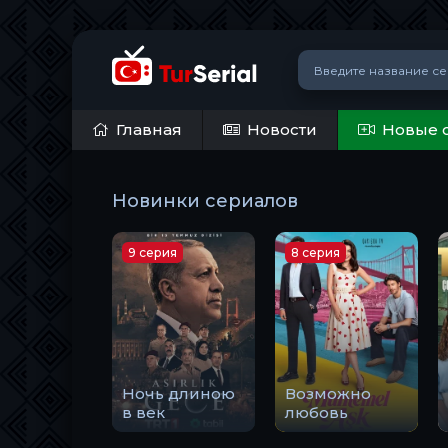
Главная
Новости
Новые 
Новинки сериалов
9 серия
8 серия
Ночь длиною
Возможно
в век
любовь