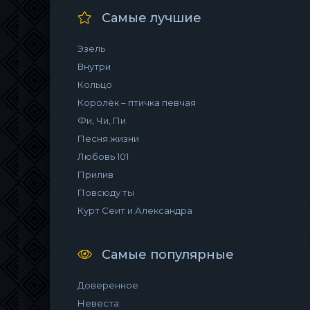
Самые лучшие
Эзель
Внутри
Кольцо
Королёк – птичка певчая
Фи, Чи, Пи
Песня жизни
Любовь 101
Прилив
Повсюду ты
Курт Сеит и Александра
Самые популярные
Доверенное
Невеста