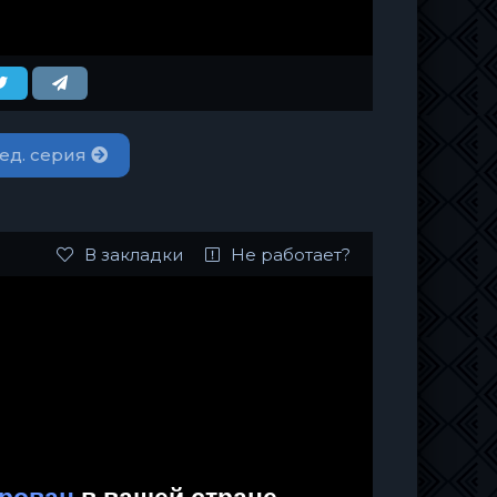
ед. серия
В закладки
Не работает?