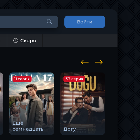
Войти
и
Скоро
11 серия
33 серия
10 серия
Ещё
Закон
семнадцать
Догу
природы