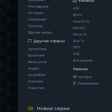
Каналы
Мелодрама
ATV
История
BluTV
Семейный
Now (Fox)
Триллер
Kanal D
Другие жанры
Show TV
Другие страны
Star TV
TRT1
Аргентина
TV8
Бразилия
Все каналы
Венесуэла
Индия
Разное
Колумбия
Актёры
Мексика
Ожидаемые
Пакистан
Новые серии