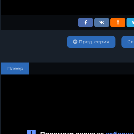
Пред. серия
Сл
Плеер