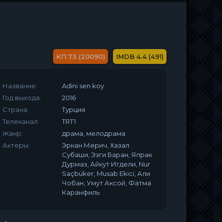
7.5 (20090)
4.4 (491)
Название:
Adini sen koy
Год выхода:
2016
Страна:
Турция
Телеканал:
TRT1
Жанр:
драма, мелодрама
Актеры:
Эркан Мерич, Хазал
Субаши, Эзги Баран, Япрак
Дурмаз, Айкут Игдели, Nur
Saçbüker, Musab Ekici, Али
Чобан, Умут Аксой, Фатма
Каранфиль