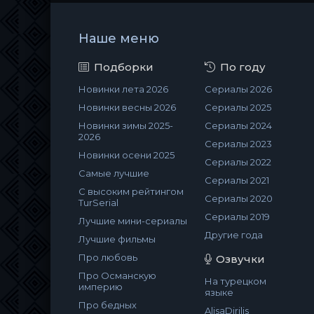
Наше меню
Подборки
По году
Новинки лета 2026
Сериалы 2026
Новинки весны 2026
Сериалы 2025
Новинки зимы 2025-
Сериалы 2024
2026
Сериалы 2023
Новинки осени 2025
Сериалы 2022
Самые лучшие
Сериалы 2021
С высоким рейтингом
Сериалы 2020
TurSerial
Сериалы 2019
Лучшие мини-сериалы
Другие года
Лучшие фильмы
Про любовь
Озвучки
Про Османскую
На турецком
империю
языке
Про бедных
AlisaDirilis