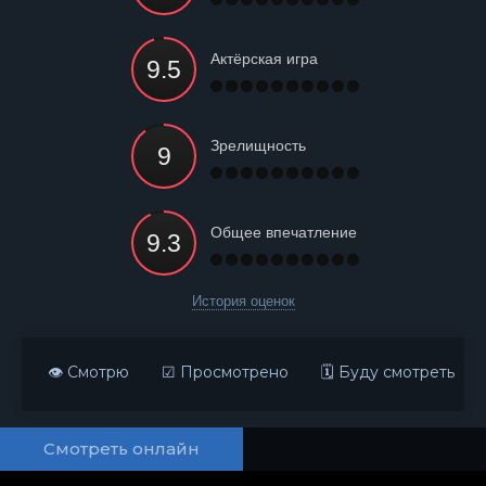
Актёрская игра
Зрелищность
Общее впечатление
История оценок
👁 Смотрю
☑ Просмотрено
🗓 Буду смотреть
Смотреть онлайн