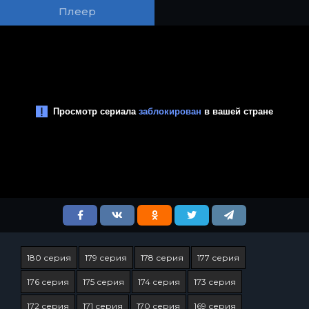
Плеер
180 серия
179 серия
178 серия
177 серия
176 серия
175 серия
174 серия
173 серия
172 серия
171 серия
170 серия
169 серия