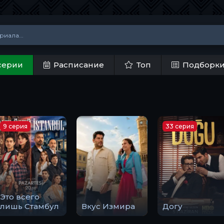
серии
Расписание
Топ
Подборк
9 серия
33 серия
Это всего
лишь Стамбул
Вкус Измира
Догу