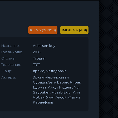
7.5 (20090)
4.4 (491)
Название:
Adini sen koy
Год выхода:
2016
Страна:
Турция
Телеканал:
TRT1
Жанр:
драма, мелодрама
Актеры:
Эркан Мерич, Хазал
Субаши, Эзги Баран, Япрак
Дурмаз, Айкут Игдели, Nur
Saçbüker, Musab Ekici, Али
Чобан, Умут Аксой, Фатма
Каранфиль