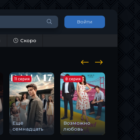
Войти
и
Скоро
11 серия
8 серия
14 серия
Ещё
Возможно
Романтик
семнадцать
любовь
смерти