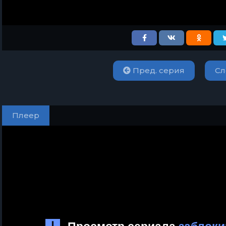
Пред. серия
Сл
Плеер