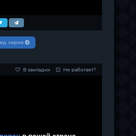
ед. серия
В закладки
Не работает?