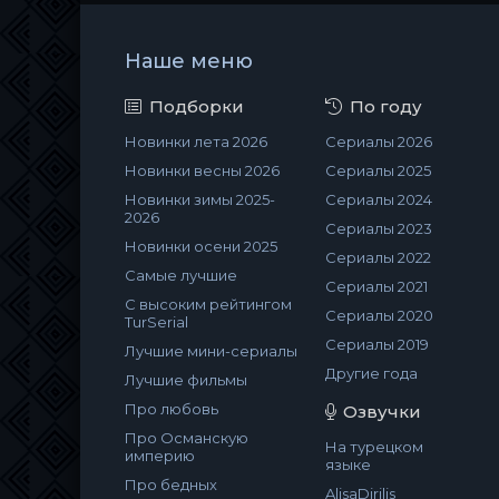
Наше меню
Подборки
По году
Новинки лета 2026
Сериалы 2026
Новинки весны 2026
Сериалы 2025
Новинки зимы 2025-
Сериалы 2024
2026
Сериалы 2023
Новинки осени 2025
Сериалы 2022
Самые лучшие
Сериалы 2021
С высоким рейтингом
Сериалы 2020
TurSerial
Сериалы 2019
Лучшие мини-сериалы
Другие года
Лучшие фильмы
Про любовь
Озвучки
Про Османскую
На турецком
империю
языке
Про бедных
AlisaDirilis