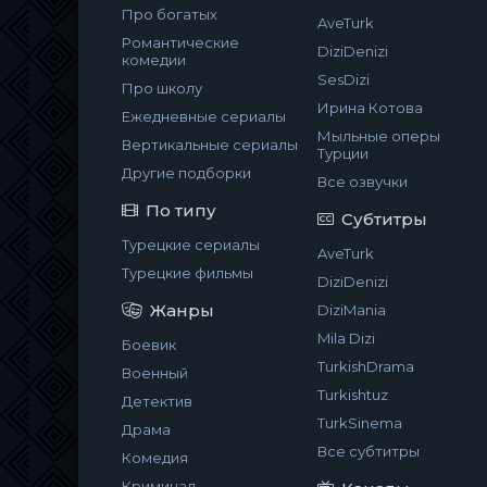
Про богатых
AveTurk
Романтические
DiziDenizi
комедии
SesDizi
Про школу
Ирина Котова
Ежедневные сериалы
Мыльные оперы
Вертикальные сериалы
Турции
Другие подборки
Все озвучки
По типу
Субтитры
Турецкие сериалы
AveTurk
Турецкие фильмы
DiziDenizi
Жанры
DiziMania
Mila Dizi
Боевик
TurkishDrama
Военный
Turkishtuz
Детектив
TurkSinema
Драма
Все субтитры
Комедия
Криминал