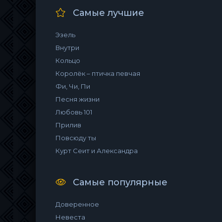
Самые лучшие
Эзель
Внутри
Кольцо
Королёк – птичка певчая
Фи, Чи, Пи
Песня жизни
Любовь 101
Прилив
Повсюду ты
Курт Сеит и Александра
Самые популярные
Доверенное
Невеста