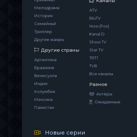
Каналы
Мелодрама
ATV
История
BluTV
Семейный
Now (Fox)
Триллер
Kanal D
Другие жанры
Show TV
Другие страны
Star TV
TRT1
Аргентина
TV8
Бразилия
Все каналы
Венесуэла
Индия
Разное
Колумбия
Актёры
Мексика
Ожидаемые
Пакистан
Новые серии