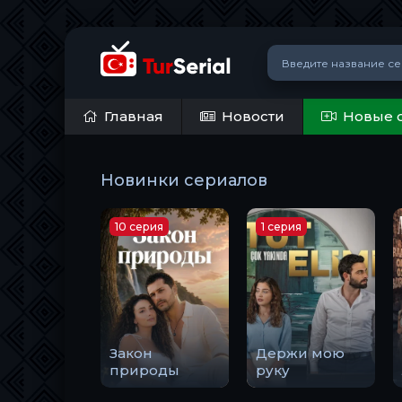
Главная
Новости
Новые 
Новинки сериалов
10 серия
1 серия
Закон
Держи мою
природы
руку