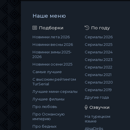
Наше меню
Подборки
По году
Новинки лета 2026
Сериалы 2026
Новинки весны 2026
Сериалы 2025
Новинки зимы 2025-
Сериалы 2024
2026
Сериалы 2023
Новинки осени 2025
Сериалы 2022
Самые лучшие
Сериалы 2021
С высоким рейтингом
Сериалы 2020
TurSerial
Сериалы 2019
Лучшие мини-сериалы
Другие года
Лучшие фильмы
Про любовь
Озвучки
Про Османскую
На турецком
империю
языке
Про бедных
AlisaDirilis