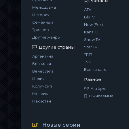
Каналы
Мелодрама
ATV
История
BluTV
Семейный
Now (Fox)
Триллер
Kanal D
Другие жанры
Show TV
Другие страны
Star TV
TRT1
Аргентина
TV8
Бразилия
Все каналы
Венесуэла
Индия
Разное
Колумбия
Актёры
Мексика
Ожидаемые
Пакистан
Новые серии