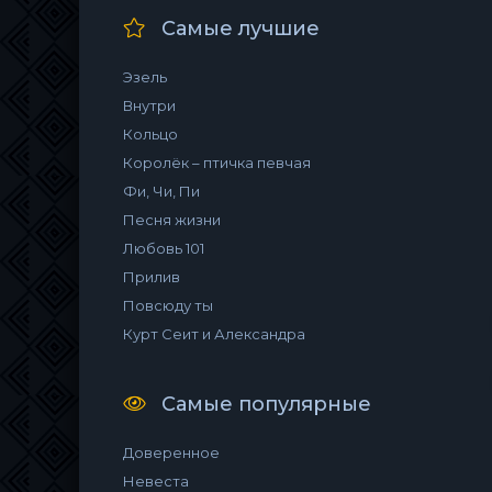
Самые лучшие
Эзель
Внутри
Кольцо
Королёк – птичка певчая
Фи, Чи, Пи
Песня жизни
Любовь 101
Прилив
Повсюду ты
Курт Сеит и Александра
Самые популярные
Доверенное
Невеста