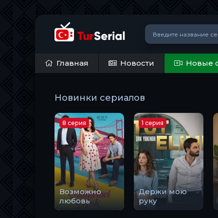
Главная
Новости
Новые 
Новинки сериалов
8 серия
1 серия
Возможно
Держи мою
любовь
руку