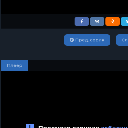
Пред. серия
Сл
Плеер