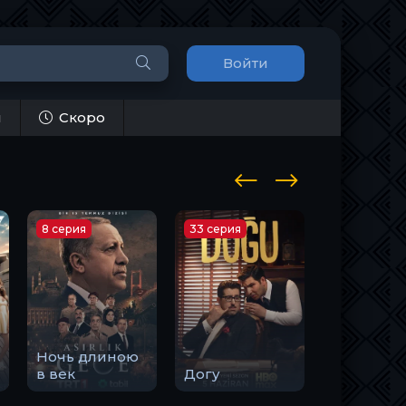
Войти
и
Скоро
8 серия
33 серия
10 серия
Ночь длиною
Закон
в век
Догу
природы