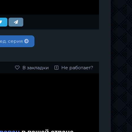
ед. серия
В закладки
Не работает?