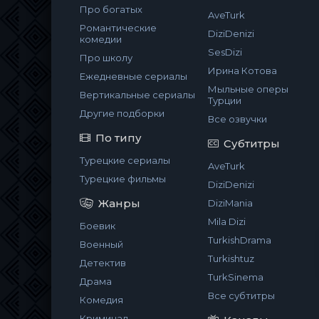
Про богатых
AveTurk
Романтические
DiziDenizi
комедии
SesDizi
Про школу
Ирина Котова
Ежедневные сериалы
Мыльные оперы
Вертикальные сериалы
Турции
Другие подборки
Все озвучки
По типу
Субтитры
Турецкие сериалы
AveTurk
Турецкие фильмы
DiziDenizi
Жанры
DiziMania
Mila Dizi
Боевик
TurkishDrama
Военный
Turkishtuz
Детектив
TurkSinema
Драма
Все субтитры
Комедия
Криминал