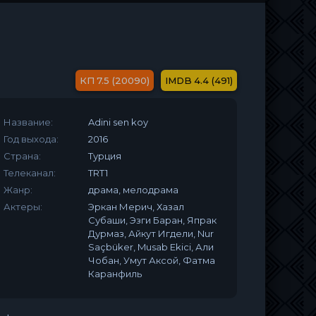
7.5 (20090)
4.4 (491)
Название:
Adini sen koy
Год выхода:
2016
Страна:
Турция
Телеканал:
TRT1
Жанр:
драма, мелодрама
Актеры:
Эркан Мерич, Хазал
Субаши, Эзги Баран, Япрак
Дурмаз, Айкут Игдели, Nur
Saçbüker, Musab Ekici, Али
Чобан, Умут Аксой, Фатма
Каранфиль