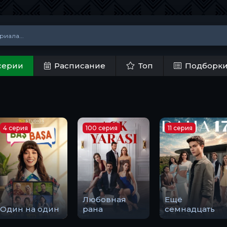
серии
Расписание
Топ
Подборк
4 серия
100 серия
11 серия
Любовная
Ещё
Один на один
рана
семнадцать