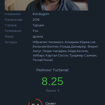
Название:
Kördügüm
Год выхода:
2016
Страна:
Турция
Телеканал:
Fox
Жанр:
драма
Актеры:
Ибрагим Челиккол, Алиджан Юджесой,
Бельчим Билгин, Рожда Демирер, Ферит
Актуг, Гёзде Чигаджи, Айда Аксель,
Айбарс Картал Озсон, Тунджер Салман,
Тюлай Гюнал
Рейтинг TurSerial:
8.25
Оценок:
5
Сюжет