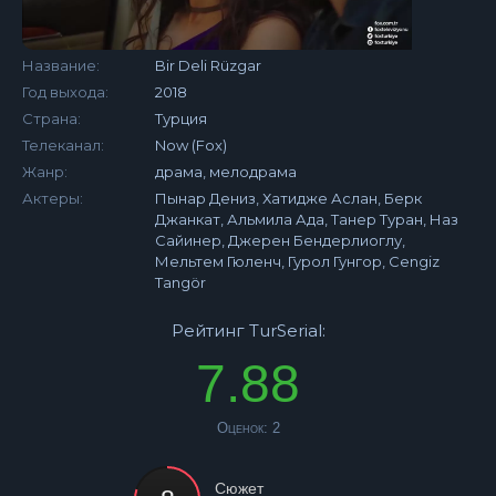
Название:
Bir Deli Rüzgar
Год выхода:
2018
Страна:
Турция
Телеканал:
Now (Fox)
Жанр:
драма, мелодрама
Актеры:
Пынар Дениз, Хатидже Аслан, Берк
Джанкат, Альмила Ада, Танер Туран, Наз
Сайинер, Джерен Бендерлиоглу,
Мельтем Гюленч, Гурол Гунгор, Cengiz
Tangör
Рейтинг TurSerial:
7.88
Оценок:
2
Сюжет