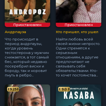
Приостановлен
Приостановлен
Андрпауза
Кто пришел, кто ушел
Что происходит в
Найти любовь всей
период андрпаузы,
своей жизни непросто.
когда уровень
Одни стремятся к
тестостерона у мужчин
серьезным
снижается, а тот самый
отношениям, а другие
бес, который недавно
предпочитают не
посеребрил виски и
связывать себя
бороду, так и норовит
обязательствами. Кто-
пнуть в ребро...
то хочет постоянства...
9.25
9.0