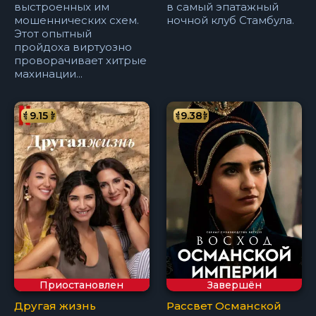
выстроенных им
в самый эпатажный
мошеннических схем.
ночной клуб Стамбула.
Этот опытный
пройдоха виртуозно
проворачивает хитрые
махинации...
9.15
9.38
Приостановлен
Завершён
Другая жизнь
Рассвет Османской