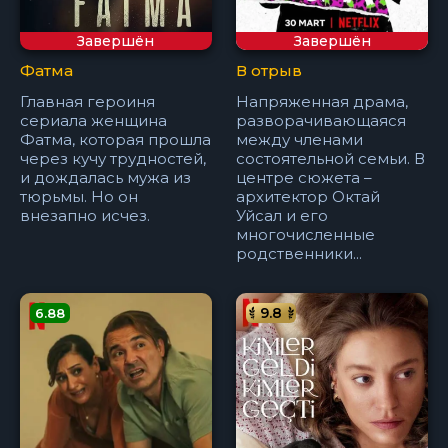
Завершён
Завершён
Фатма
В отрыв
Главная героиня
Напряженная драма,
сериала женщина
разворачивающаяся
Фатма, которая прошла
между членами
через кучу трудностей,
состоятельной семьи. В
и дождалась мужа из
центре сюжета –
тюрьмы. Но он
архитектор Октай
внезапно исчез.
Уйсал и его
многочисленные
родственники...
9.8
6.88