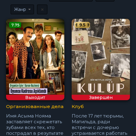
Жанр
9.5
7.75
Выходит
Завершён
Организованные дела
Клуб
Имя Асыма Нояма
После 17 лет тюрьмы,
заставляет скрежетать
Матильда, ради
зубами всех тех, кто
встречи с дочерью
пострадал в результате
устраивается работать