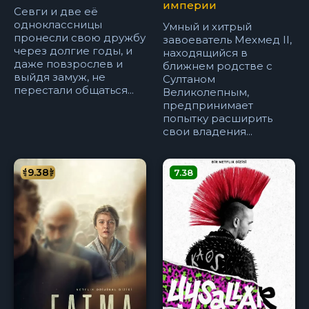
империи
Севги и две её
одноклассницы
Умный и хитрый
пронесли свою дружбу
завоеватель Мехмед II,
через долгие годы, и
находящийся в
даже повзрослев и
ближнем родстве с
выйдя замуж, не
Султаном
перестали общаться...
Великолепным,
предпринимает
попытку расширить
свои владения...
9.38
7.38