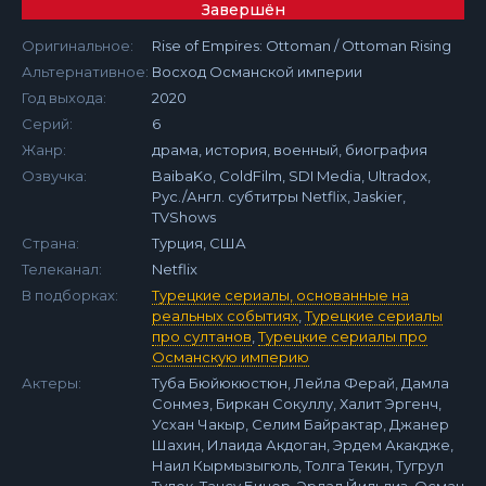
Завершён
Оригинальное:
Rise of Empires: Ottoman / Ottoman Rising
Альтернативное:
Восход Османской империи
Год выхода:
2020
Серий:
6
Жанр:
драма, история, военный, биография
Озвучка:
BaibaKo, ColdFilm, SDI Media, Ultradox,
Рус./Англ. субтитры Netflix, Jaskier,
TVShows
Страна:
Турция, США
Телеканал:
Netflix
В подборках:
Турецкие сериалы, основанные на
реальных событиях
,
Турецкие сериалы
про султанов
,
Турецкие сериалы про
Османскую империю
Актеры:
Туба Бюйюкюстюн, Лейла Ферай, Дамла
Сонмез, Биркан Сокуллу, Халит Эргенч,
Усхан Чакыр, Селим Байрактар, Джанер
Шахин, Илаида Акдоган, Эрдем Акакдже,
Наил Кырмызыгюль, Толга Текин, Тугрул