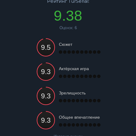
Рейтинг TurSerial:
9.38
Оценок:
6
Сюжет
Актёрская игра
Зрелищность
Общее впечатление