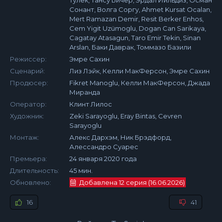
Тулек, Тансу Бичер, Эрдал Йильдиз, Осман
Сонант, Волга Соргу, Ahmet Kursat Ocalan,
Mert Ramazan Demir, Resit Berker Enhos,
Cem Yigit Uzümoglu, Dogan Can Sarikaya,
Cagatay Atasagun, Taro Emir Tekin, Sinan
Arslan, Баки Даврак, Томмазо Базили
Режиссер:
Эмре Сахин
Сценарий:
Лиз Лэйк, Келли МакФерсон, Эмре Сахин
Продюсер:
Fikret Manoglu, Келли МакФерсон, Джада
Миранда
Оператор:
Клинт Лилос
Художник:
Zeki Sarayoglu, Eray Bintas, Cevren
Sarayoglu
Монтаж:
Алекс Дархэм, Ник Брэдфорд,
Алессандро Суарес
Премьера:
24 января 2020 года
Длительность:
45 мин.
Обновлено:
Добавлена 12 серия (16.06.2026)
16
41