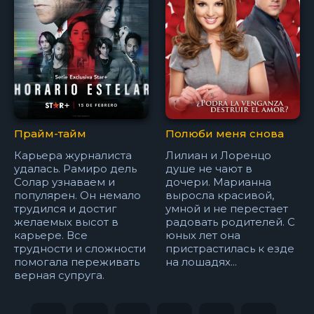
Прайм-тайм
Полюби меня снова
Карьера журналиста
Лилиан и Лоренцо
удалась. Рамиро дель
душе не чают в
Солар узнаваем и
дочери. Марианна
популярен. Он немало
выросла красивой,
трудился и достиг
умной и не перестает
желаемых высот в
радовать родителей. С
карьере. Все
юных лет она
трудности и сложности
пристрастилась к езде
помогала переживать
на лошадях...
верная супруга.