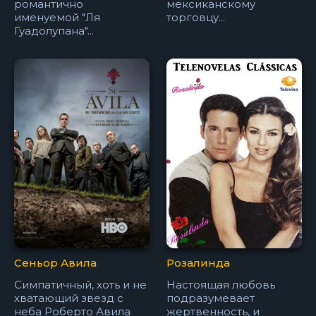
романтично
мексиканскому
именуемой "Ля
торговцу...
Гуадолупана"...
Сеньор Авила
Розалинда
Симпатичный, хоть и не
Настоящая любовь
хватающий звезд с
подразумевает
неба Роберто Авила
жертвенность, и