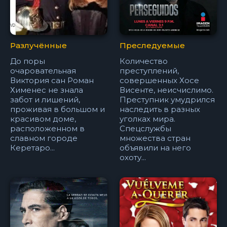
Разлучённые
Преследуемые
До поры
Количество
очаровательная
преступлений,
Виктория сан Роман
совершенных Хосе
Хименес не знала
Висенте, неисчислимо.
забот и лишений,
Преступник умудрился
проживая в большом и
наследить в разных
красивом доме,
уголках мира.
расположенном в
Спецслужбы
славном городе
множества стран
Керетаро...
объявили на него
охоту...