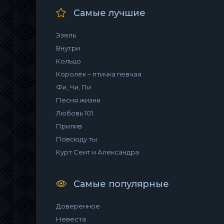
Самые лучшие
Эзель
Внутри
Кольцо
Королёк – птичка певчая
Фи, Чи, Пи
Песня жизни
Любовь 101
Прилив
Повсюду ты
Курт Сеит и Александра
Самые популярные
Доверенное
Невеста