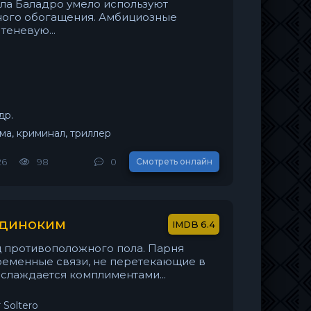
ла Баладро умело используют
ного обогащения. Амбициозные
еневую...
др.
ма, криминал, триллер
26
98
0
Смотреть онлайн
одиноким
6.4
 противоположного пола. Парня
ременные связи, не перетекающие в
слаждается комплиментами...
 Soltero