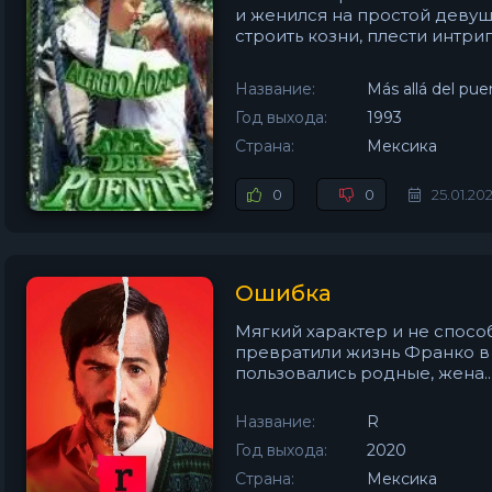
и женился на простой девуш
строить козни, плести интриги
Название:
Más allá del pue
Год выхода:
1993
Страна:
Мексика
0
0
25.01.20
Ошибка
Мягкий характер и не спосо
превратили жизнь Франко в 
пользовались родные, жена..
Название:
R
Год выхода:
2020
Страна:
Мексика