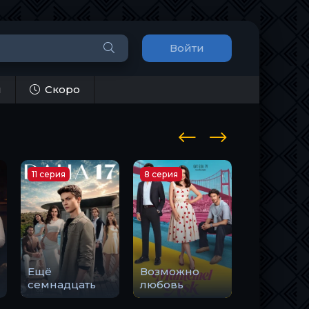
Войти
и
Скоро
11 серия
8 серия
14 серия
Ещё
Возможно
Романтик
семнадцать
любовь
смерти