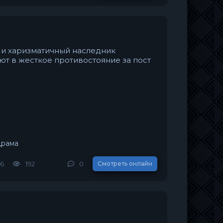
 и харизматичный наследник
ют в жесткое противостояние за пост
драма
26
192
0
Смотреть онлайн