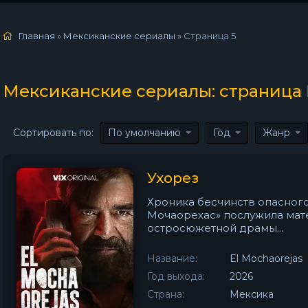
Главная
»
Мексиканские сериалы
» Страница 5
Мексиканские сериалы: страница
Сортировать по:
По умолчанию
Год
Жанр
Ухорез
Хроника бесчинств опасного
Мочаорехас» послужила мат
остросюжетной драмы...
Название:
El Mochaorejas
Год выхода:
2026
Страна:
Мексика