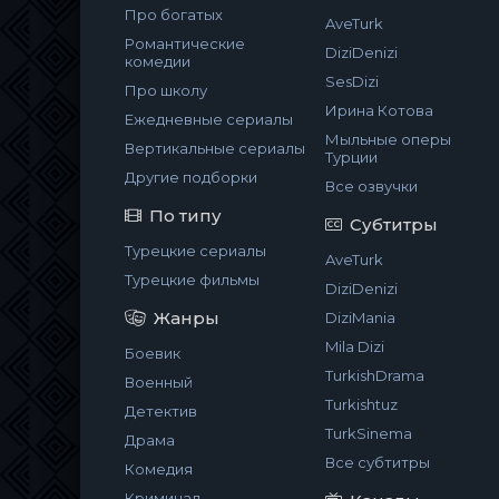
Про богатых
AveTurk
Романтические
DiziDenizi
комедии
SesDizi
Про школу
Ирина Котова
Ежедневные сериалы
Мыльные оперы
Вертикальные сериалы
Турции
Другие подборки
Все озвучки
По типу
Субтитры
Турецкие сериалы
AveTurk
Турецкие фильмы
DiziDenizi
Жанры
DiziMania
Mila Dizi
Боевик
TurkishDrama
Военный
Turkishtuz
Детектив
TurkSinema
Драма
Все субтитры
Комедия
Криминал