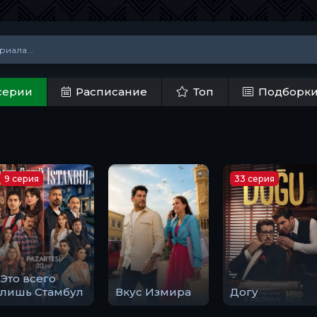
серии
Расписание
Топ
Подборк
9 серия
33 серия
Это всего
лишь Стамбул
Вкус Измира
Догу