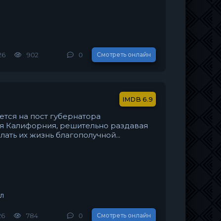
26
902
0
Смотреть онлайн
6.9
тся на пост губернатора
я Калифорния, решительно раздавая
ать их жизнь благополучной...
л
26
784
0
Смотреть онлайн