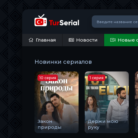
Главная
Новости
Новые 
Новинки сериалов
10 серия
1 серия
Закон
Держи мою
природы
руку