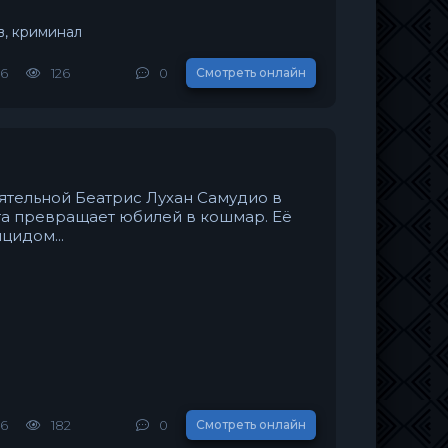
в, криминал
26
126
0
Смотреть онлайн
ятельной Беатрис Лухан Самудио в
та превращает юбилей в кошмар. Её
цидом...
26
182
0
Смотреть онлайн