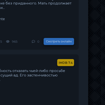
ке без приданного. Мать продолжает
...
nte
25
965
0
Смотреть онлайн
7.4
бность отказать чьей-либо просьбе
сущий ад. Его застенчивостью
.