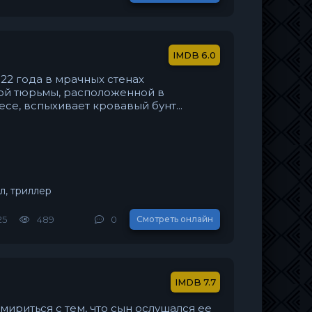
6.0
22 года в мрачных стенах
ой тюрьмы, расположенной в
е, вспыхивает кровавый бунт...
л, триллер
25
489
0
Смотреть онлайн
7.7
мириться с тем, что сын ослушался ее