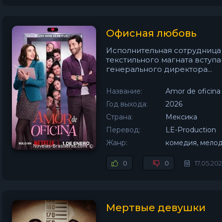
Офисная любовь
Исполнительная сотрудница
текстильного магната вступа
генерального директора...
Название:
Amor de oficina
Год выхода:
2026
Страна:
Мексика
Перевод:
LE-Production
Жанр:
комедия, мело
0
0
17.05.20
Мертвые девушки