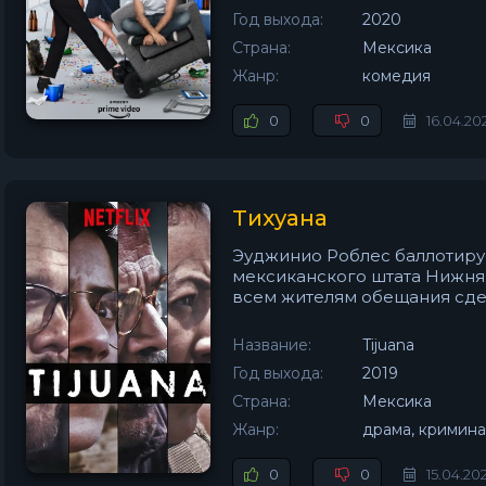
Год выхода:
2020
Страна:
Мексика
Жанр:
комедия
0
0
16.04.20
Тихуана
Эуджинио Роблес баллотируе
мексиканского штата Нижня
всем жителям обещания сдел
Название:
Tijuana
Год выхода:
2019
Страна:
Мексика
Жанр:
драма, кримина
0
0
15.04.20