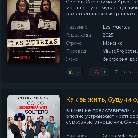
Сестры Серафима и Арханге
масштабную смуту ради лич
родственницы выстраивают т
Название:
Las muertas
Год выхода:
2025
Страна:
Мексика
Перевод:
ViruseProject и 
Жанр:
биография, дра
0
0
16.05.20
Как выжить, будучи 
внимание представительниц
вполне устраивают кратков
серьезные отношения. Он на
Название:
Cómo Sobrevivir