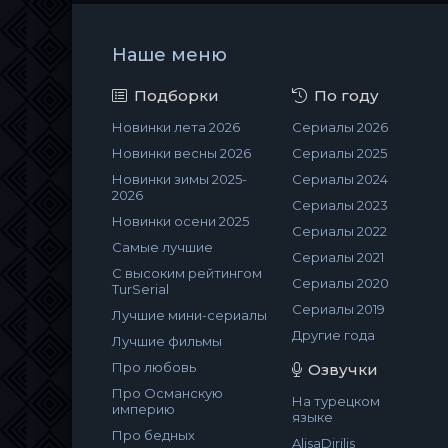
Наше меню
Подборки
По году
Новинки лета 2026
Сериалы 2026
Новинки весны 2026
Сериалы 2025
Новинки зимы 2025-
Сериалы 2024
2026
Сериалы 2023
Новинки осени 2025
Сериалы 2022
Самые лучшие
Сериалы 2021
С высоким рейтингом
Сериалы 2020
TurSerial
Сериалы 2019
Лучшие мини-сериалы
Другие года
Лучшие фильмы
Про любовь
Озвучки
Про Османскую
На турецком
империю
языке
Про бедных
AlisaDirilis