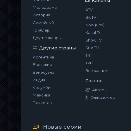
Каналы
Мелодрама
ATV
История
BluTV
Семейный
Now (Fox)
Триллер
Kanal D
Другие жанры
Show TV
Другие страны
Star TV
TRT1
Аргентина
TV8
Бразилия
Все каналы
Венесуэла
Индия
Разное
Колумбия
Актёры
Мексика
Ожидаемые
Пакистан
Новые серии