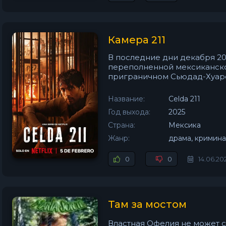
Камера 211
В последние дни декабря 20
переполненной мексиканск
приграничном Сьюдад-Хуарес
Название:
Celda 211
Год выхода:
2025
Страна:
Мексика
Жанр:
драма, кримина
0
0
14.06.20
Там за мостом
Властная Офелия не может с