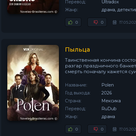
Перевод:
Ultradox
Жанр:
драма, детекти
0
0
17.05.20
Пыльца
Таинственная кончина состо
разгар праздничного банке
смерть поначалу кажется суи
Название:
Polen
Год выхода:
2026
Страна:
Мексика
Перевод:
RuDub
Жанр:
драма
0
0
17.05.20