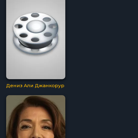
Дениз Али Джанкорур