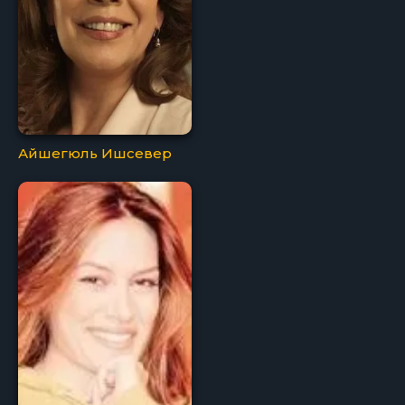
Айшегюль Ишсевер