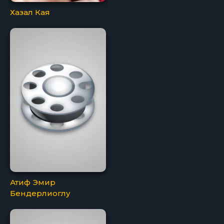
Хазал Кая
Атиф Эмир
Бендерлиоглу