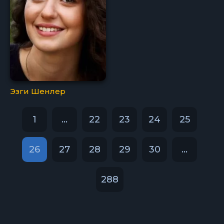
Эзги Шенлер
1
...
22
23
24
25
26
27
28
29
30
...
288