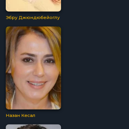
Эбру Джюндюбейоглу
Назан Кесал