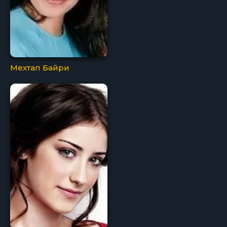
Мехтап Байри