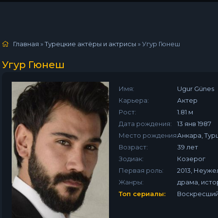
Главная
»
Турецкие актёры и актрисы
»
Угур Гюнеш
Угур Гюнеш
Имя:
Ugur Günes
Карьера:
Актер
Рост:
1.81 м
Дата рождения:
13 янв 1987
Место рождения:
Анкара, Тур
Возраст:
39 лет
Зодиак:
Козерог
Первая роль:
2013, Неужел
Жанры:
драма, исто
Топ сериалы:
Воскресший