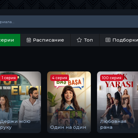
серии
Расписание
Топ
Подборк
1 серия
4 серия
100 серия
Держи мою
Любовная
руку
Один на один
рана