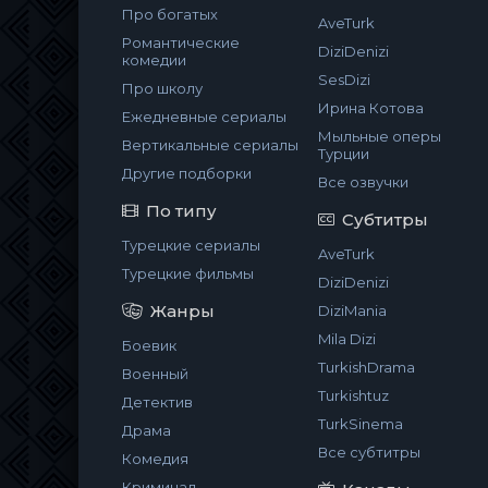
Про богатых
AveTurk
Романтические
DiziDenizi
комедии
SesDizi
Про школу
Ирина Котова
Ежедневные сериалы
Мыльные оперы
Вертикальные сериалы
Турции
Другие подборки
Все озвучки
По типу
Субтитры
Турецкие сериалы
AveTurk
Турецкие фильмы
DiziDenizi
Жанры
DiziMania
Mila Dizi
Боевик
TurkishDrama
Военный
Turkishtuz
Детектив
TurkSinema
Драма
Все субтитры
Комедия
Криминал