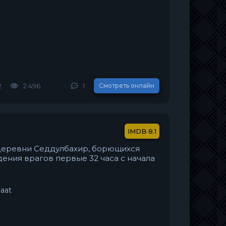
2
2 496
1
Смотреть онлайн
8.1
деревни Седдулбахир, борющихся
ения врагов первые 32 часа с начала
Saat