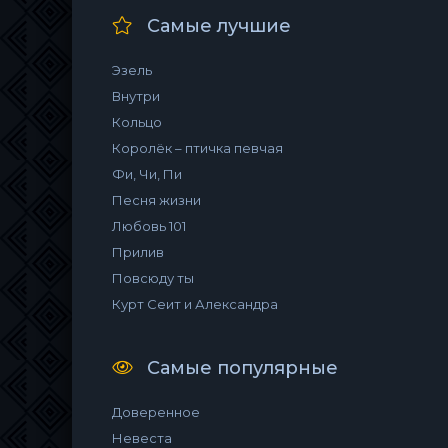
Самые лучшие
Эзель
Внутри
Кольцо
Королёк – птичка певчая
Фи, Чи, Пи
Песня жизни
Любовь 101
Прилив
Повсюду ты
Курт Сеит и Александра
Самые популярные
Доверенное
Невеста