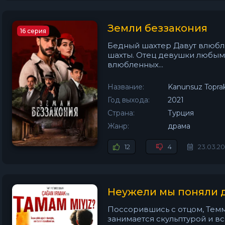
Земли беззакония
16 серия
Бедный шахтер Давут влюбля
шахты. Отец девушки любым
влюбленных...
Название:
Kanunsuz Toprak
Год выхода:
2021
Страна:
Турция
Жанр:
драма
12
4
23.03.2
Неужели мы поняли д
Поссорившись с отцом, Темм
занимается скульптурой и в