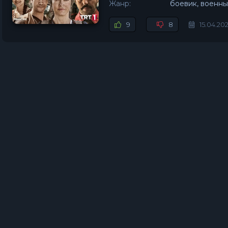
Жанр:
боевик, военны
9
8
15.04.20