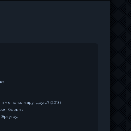
ция
и мы поняли друг друга? (2013)
рия, боевик
 Эртугрул