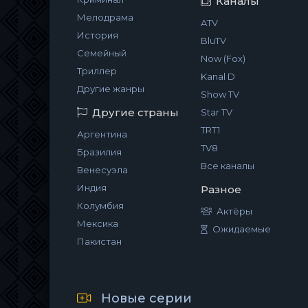
Каналы
Мелодрама
ATV
История
BluTV
Семейный
Now (Fox)
Триллер
Kanal D
Другие жанры
Show TV
Другие страны
Star TV
TRT1
Аргентина
TV8
Бразилия
Все каналы
Венесуэла
Индия
Разное
Колумбия
Актёры
Мексика
Ожидаемые
Пакистан
Новые серии