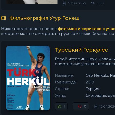
5 фев 2022
1189
Фильмография Угур Гюнеш
Ниже представлен список
фильмов и сериалов с уча
которые можно смотреть на русском языке бесплатно на 
Турецкий Геркулес
Герой истории Наум маленько
спортивные успехи штангист
Название:
Cep Herkülü: N
Год выхода:
2019
Страна:
Турция
Жанр:
биография, дра
1
0
15.04.202