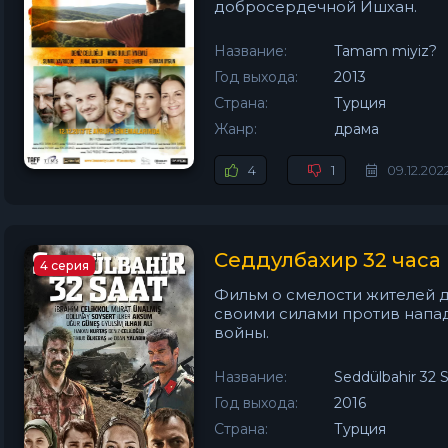
добросердечной Ишхан.
Название:
Tamam miyiz?
Год выхода:
2013
Страна:
Турция
Жанр:
драма
4
1
09.12.202
Седдулбахир 32 часа
4 серия
Фильм о смелости жителей 
своими силами против напад
войны.
Название:
Seddülbahir 32 
Год выхода:
2016
Страна:
Турция