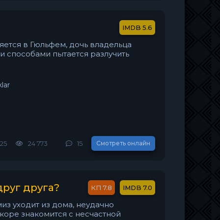
5.6
ется в Гюльфем, дочь владельца
и способами пытается разлучить
lar
025
24 773
15
Смотреть онлайн
руг друга?
7.8
7.0
из уходит из дома, неудачно
скоре знакомится с несчастной