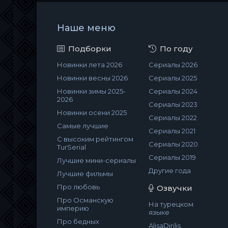
Наше меню
Подборки
По году
Новинки лета 2026
Сериалы 2026
Новинки весны 2026
Сериалы 2025
Новинки зимы 2025-
Сериалы 2024
2026
Сериалы 2023
Новинки осени 2025
Сериалы 2022
Самые лучшие
Сериалы 2021
С высоким рейтингом
Сериалы 2020
TurSerial
Сериалы 2019
Лучшие мини-сериалы
Другие года
Лучшие фильмы
Про любовь
Озвучки
Про Османскую
На турецком
империю
языке
Про бедных
AlisaDirilis