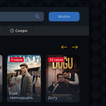
Войти
и
Скоро
11 серия
33 серия
10 серия
Ещё
Закон
семнадцать
Догу
природы