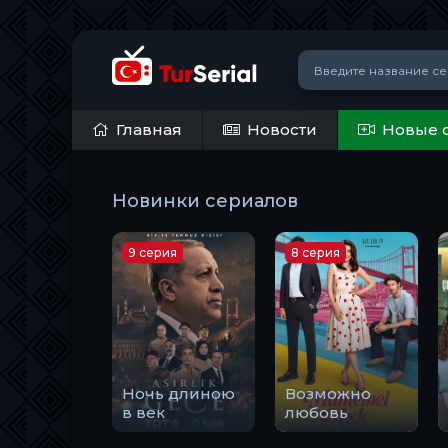
Главная
Новости
Новые 
Новинки сериалов
9 серия
8 серия
Ночь длиною
Возможно
в век
любовь