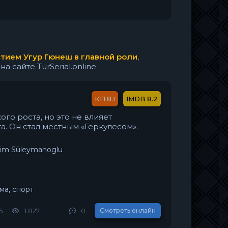
стием Угур Гюнеш в главной роли
,
сайте TurSerial.online.
8.1
8.2
го роста, но это не влияет
а. Он стал местным «Геркулесом».
aim Süleymanoglu
ма, спорт
6
1 827
0
Смотреть онлайн