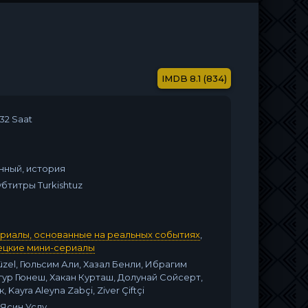
8.1 (834)
32 Saat
нный, история
 Субтитры Turkishtuz
ериалы, основанные на реальных событиях
,
ецкие мини-сериалы
üzel, Гюльсим Али, Хазал Бенли, Ибрагим
гур Гюнеш, Хакан Курташ, Долунай Сойсерт,
 Kayra Aleyna Zabçi, Ziver Çiftçi
 Ясин Услу