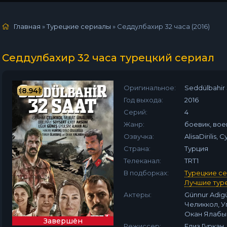
Главная
»
Турецкие сериалы
» Седдулбахир 32 часа (2016)
Седдулбахир 32 часа турецкий сериал
Оригинальное:
Seddülbahir 
8.94
Год выхода:
2016
Серий:
4
Жанр:
боевик, вое
Озвучка:
AlisaDirilis,
Страна:
Турция
Телеканал:
TRT1
В подборках:
Турецкие с
Лучшие тур
Актеры:
Günnur Adig
Челиккол, У
Окан Ялабык,
Завершён
Режиссер:
Елиз Гуркан,