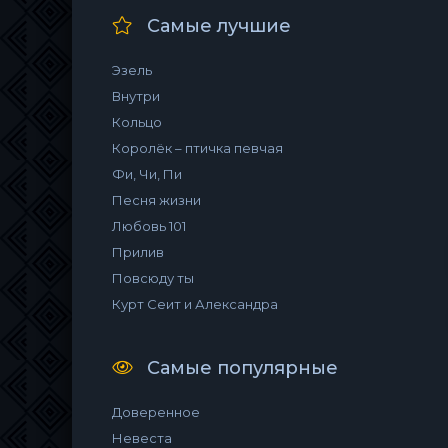
Самые лучшие
Эзель
Внутри
Кольцо
Королёк – птичка певчая
Фи, Чи, Пи
Песня жизни
Любовь 101
Прилив
Повсюду ты
Курт Сеит и Александра
Самые популярные
Доверенное
Невеста