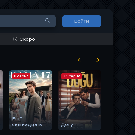
Войти
и
Скоро
11 серия
33 серия
10 серия
Ещё
Закон
семнадцать
Догу
природы