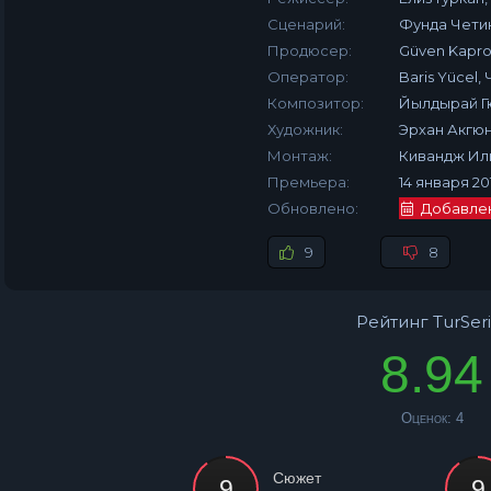
Сценарий:
Фунда Чети
Продюсер:
Güven Kapro
Оператор:
Baris Yücel,
Композитор:
Йылдырай Г
Художник:
Эрхан Акгю
Монтаж:
Кивандж Ил
Премьера:
14 января 20
Обновлено:
Добавлена
9
8
Рейтинг TurSeri
8.94
Оценок:
4
Сюжет