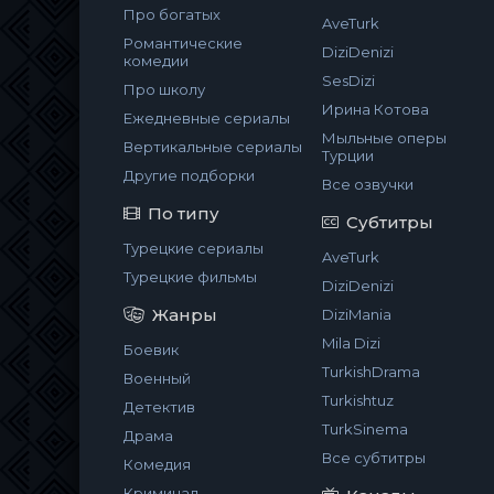
Про богатых
AveTurk
Романтические
DiziDenizi
комедии
SesDizi
Про школу
Ирина Котова
Ежедневные сериалы
Мыльные оперы
Вертикальные сериалы
Турции
Другие подборки
Все озвучки
По типу
Субтитры
Турецкие сериалы
AveTurk
Турецкие фильмы
DiziDenizi
Жанры
DiziMania
Mila Dizi
Боевик
TurkishDrama
Военный
Turkishtuz
Детектив
TurkSinema
Драма
Все субтитры
Комедия
Криминал