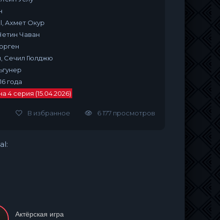
н
l, Ахмет Окур
 Четин Чаван
юрген
н, Сечил Гюлджю
ьгунер
16 года
 4 серия (15.04.2026)
В избранное
6 177 просмотров
al:
Актёрская игра