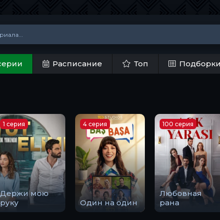
серии
Расписание
Топ
Подборк
1 серия
4 серия
100 серия
Держи мою
Любовная
руку
Один на один
рана