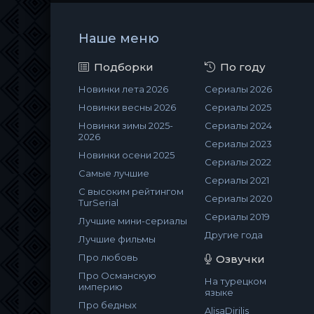
Наше меню
Подборки
По году
Новинки лета 2026
Сериалы 2026
Новинки весны 2026
Сериалы 2025
Новинки зимы 2025-
Сериалы 2024
2026
Сериалы 2023
Новинки осени 2025
Сериалы 2022
Самые лучшие
Сериалы 2021
С высоким рейтингом
Сериалы 2020
TurSerial
Сериалы 2019
Лучшие мини-сериалы
Другие года
Лучшие фильмы
Про любовь
Озвучки
Про Османскую
На турецком
империю
языке
Про бедных
AlisaDirilis