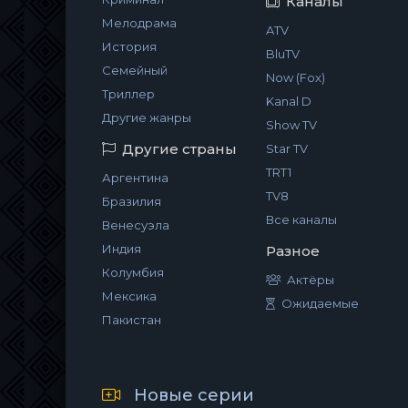
Каналы
Мелодрама
ATV
История
BluTV
Семейный
Now (Fox)
Триллер
Kanal D
Другие жанры
Show TV
Другие страны
Star TV
TRT1
Аргентина
TV8
Бразилия
Все каналы
Венесуэла
Индия
Разное
Колумбия
Актёры
Мексика
Ожидаемые
Пакистан
Новые серии