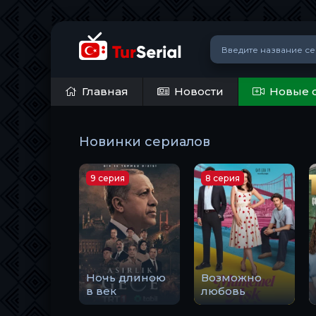
Главная
Новости
Новые 
Новинки сериалов
9 серия
8 серия
Ночь длиною
Возможно
в век
любовь