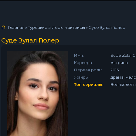
Главная
»
Турецкие актёры и актрисы
»
Суде Зулал Гюлер
Суде Зулал Гюлер
Имя:
Sude Zulal G
Карьера:
Актриса
Первая роль:
2015
Жанры:
драма, мел
Топ сериалы:
Великолепн