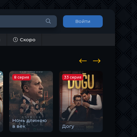
Войти
и
Скоро
8 серия
33 серия
10 серия
Ночь длиною
Закон
в век
Догу
природы