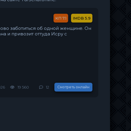
7.1
5.9
лово заботиться об одной женщине. Он
на и привозит оттуда Исру с
026
19 560
12
Смотреть онлайн