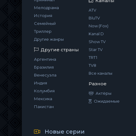
Каналы
Мелодрама
ATV
История
BluTV
Семейный
Now (Fox)
Триллер
Kanal D
Другие жанры
Show TV
Другие страны
Star TV
TRT1
Аргентина
TV8
Бразилия
Все каналы
Венесуэла
Индия
Разное
Колумбия
Актёры
Мексика
Ожидаемые
Пакистан
Новые серии