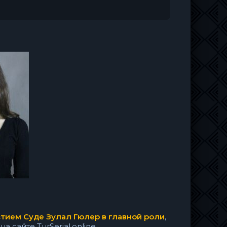
стием Суде Зулал Гюлер в главной роли
,
сайте TurSerial.online.