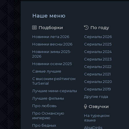
Наше меню
Подборки
По году
Новинки лета 2026
Сериалы 2026
Новинки весны 2026
Сериалы 2025
Новинки зимы 2025-
Сериалы 2024
2026
Сериалы 2023
Новинки осени 2025
Сериалы 2022
Самые лучшие
Сериалы 2021
С высоким рейтингом
Сериалы 2020
TurSerial
Сериалы 2019
Лучшие мини-сериалы
Другие года
Лучшие фильмы
Про любовь
Озвучки
Про Османскую
На турецком
империю
языке
Про бедных
AlisaDirilis