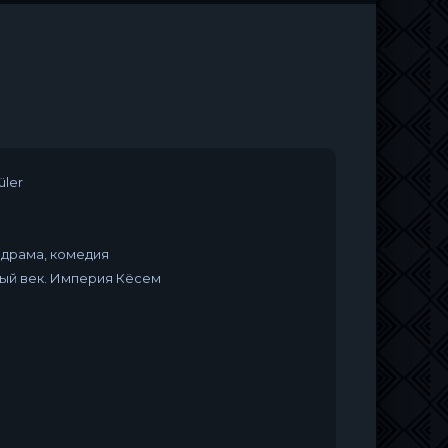
üler
одрама, комедия
ый век. Империя Кёсем