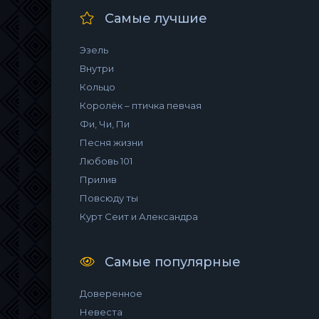
Самые лучшие
Эзель
Внутри
Кольцо
Королёк – птичка певчая
Фи, Чи, Пи
Песня жизни
Любовь 101
Прилив
Повсюду ты
Курт Сеит и Александра
Самые популярные
Доверенное
Невеста