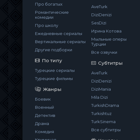
Про богатых
AveTurk
Романтические
DiziDenizi
комедии
SesDizi
Про школу
Ирина Котова
Ежедневные сериалы
Мыльные оперы
Вертикальные сериалы
Турции
Другие подборки
Все озвучки
По типу
Субтитры
Турецкие сериалы
AveTurk
Турецкие фильмы
DiziDenizi
Жанры
DiziMania
Mila Dizi
Боевик
TurkishDrama
Военный
Turkishtuz
Детектив
TurkSinema
Драма
Все субтитры
Комедия
Криминал