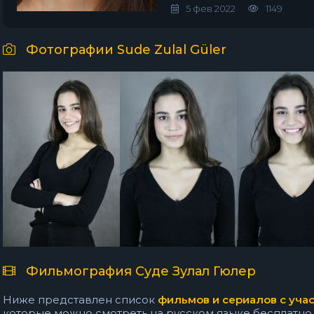
5 фев 2022
1149
Фотографии Sude Zulal Güler
Фильмография Суде Зулал Гюлер
Ниже представлен список
фильмов и сериалов с уча
которые можно смотреть на русском языке бесплатно на 