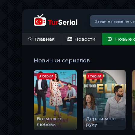
Главная
Новости
Новые 
Новинки сериалов
8 серия
1 серия
Возможно
Держи мою
любовь
руку