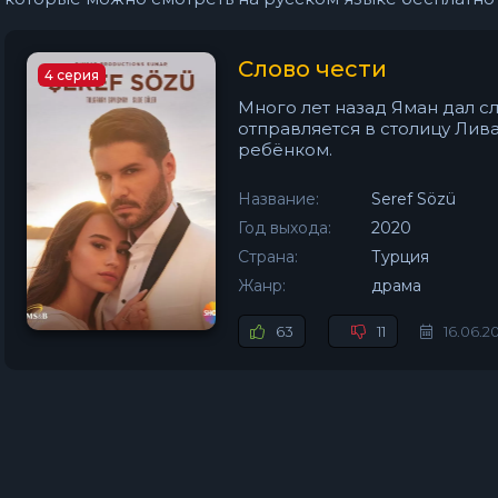
Слово чести
4 серия
Много лет назад Яман дал с
отправляется в столицу Лива
ребёнком.
Название:
Seref Sözü
Год выхода:
2020
Страна:
Турция
Жанр:
драма
63
11
16.06.2