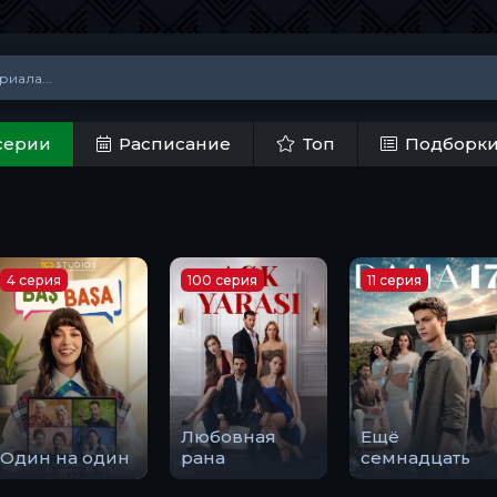
серии
Расписание
Топ
Подборк
4 серия
100 серия
11 серия
Любовная
Ещё
Один на один
рана
семнадцать