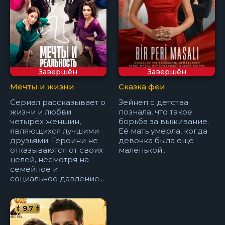
Завершён
Завершён
Мечты и жизни
Сказка феи
Сериал рассказывает о
Зейнеп с детства
жизни и любви
познала, что такое
четырёх женщин,
борьба за выживание.
являющихся лучшими
Её мать умерла, когда
друзьями. Героини не
девочка была ещё
отказываются от своих
маленькой...
целей, несмотря на
семейное и
социальное давление...
9.7