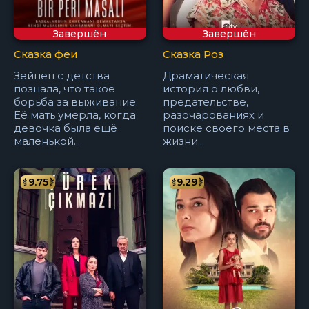
Завершён
Завершён
Сказка феи
Сказка Роз
Зейнеп с детства
Драматическая
познала, что такое
история о любви,
борьба за выживание.
предательстве,
Её мать умерла, когда
разочарованиях и
девочка была ещё
поиске своего места в
маленькой...
жизни...
9.75
9.29