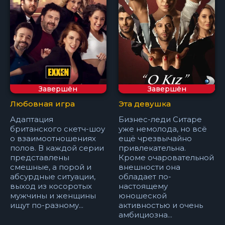
Завершён
Завершён
Любовная игра
Эта девушка
Адаптация
Бизнес-леди Ситаре
британского скетч-шоу
уже немолода, но всё
о взаимоотношениях
ещё чрезвычайно
полов. В каждой серии
привлекательна.
представлены
Кроме очаровательной
смешные, а порой и
внешности она
абсурдные ситуации,
обладает по-
выход из косоротых
настоящему
мужчины и женщины
юношеской
ищут по-разному...
активностью и очень
амбициозна...