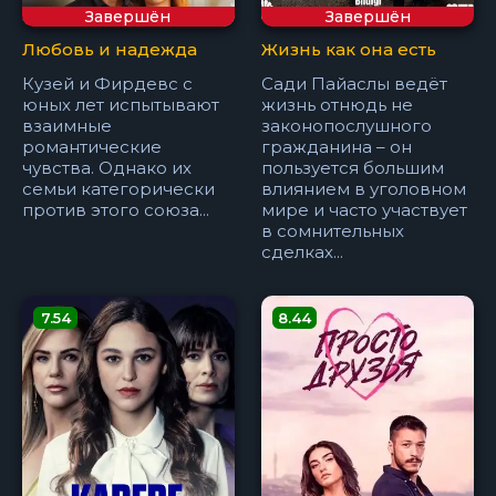
Завершён
Завершён
Любовь и надежда
Жизнь как она есть
Кузей и Фирдевс с
Сади Пайаслы ведёт
юных лет испытывают
жизнь отнюдь не
взаимные
законопослушного
романтические
гражданина – он
чувства. Однако их
пользуется большим
семьи категорически
влиянием в уголовном
против этого союза...
мире и часто участвует
в сомнительных
сделках...
7.54
8.44