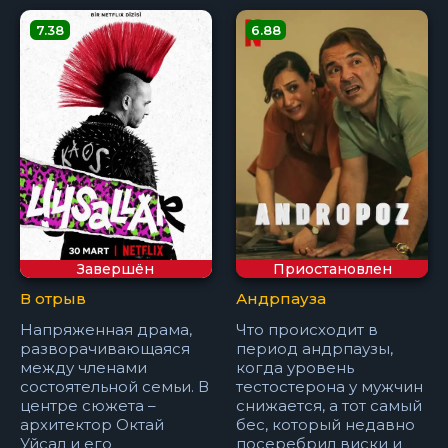
7.38
6.88
Завершён
Приостановлен
В отрыв
Андрпауза
Напряженная драма,
Что происходит в
разворачивающаяся
период андрпаузы,
между членами
когда уровень
состоятельной семьи. В
тестостерона у мужчин
центре сюжета –
снижается, а тот самый
архитектор Октай
бес, который недавно
Уйсал и его
посеребрил виски и