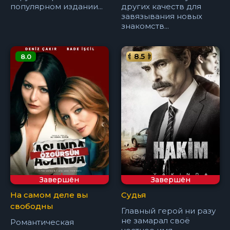
популярном издании...
других качеств для
завязывания новых
знакомств...
8.5
8.0
Завершён
Завершён
На самом деле вы
Судья
свободны
Главный герой ни разу
не замарал своё
Романтическая