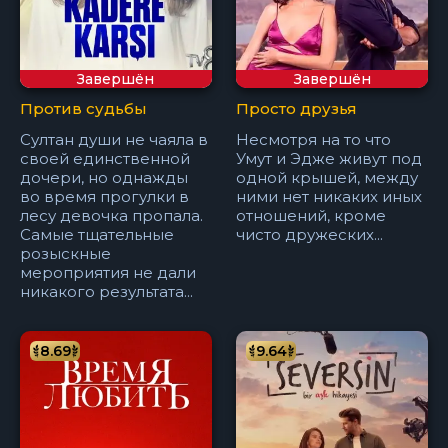
Завершён
Завершён
Против судьбы
Просто друзья
Султан души не чаяла в
Несмотря на то что
своей единственной
Умут и Эдже живут под
дочери, но однажды
одной крышей, между
во время прогулки в
ними нет никаких иных
лесу девочка пропала.
отношений, кроме
Самые тщательные
чисто дружеских...
розыскные
мероприятия не дали
никакого результата...
8.69
9.64