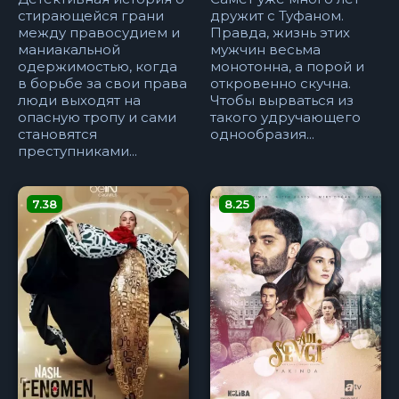
стирающейся грани
дружит с Туфаном.
между правосудием и
Правда, жизнь этих
маниакальной
мужчин весьма
одержимостью, когда
монотонна, а порой и
в борьбе за свои права
откровенно скучна.
люди выходят на
Чтобы вырваться из
опасную тропу и сами
такого удручающего
становятся
однообразия...
преступниками...
7.38
8.25