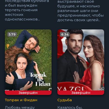
последствия буллинга
выстраивают своё
и был вынужден
будущее, и насколько
терпеть гонения
различные шаги они
жестоких
предпринимают, чтобы
одноклассников...
достичь своих целей...
5.79
6.34
Завершён
Завершён
Топрак и Фидан
Судьба
Любовь между
Казалось бы,