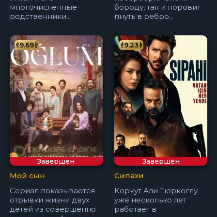
многочисленные
бороду, так и норовит
родственники...
пнуть в ребро...
9.69
9.23
Завершён
Завершён
Мой сын
Сипахи
Сериал показывается
Коркут Али Тюркоглу
отрывки жизни двух
уже несколько лет
детей из совершенно
работает в