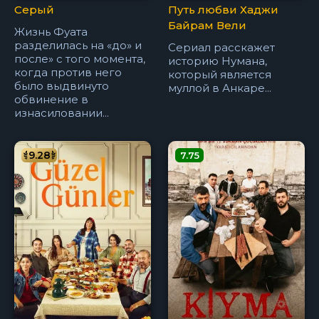
Серый
Путь любви Хаджи
Байрам Вели
Жизнь Фуата
разделилась на «до» и
Сериал расскажет
после» с того момента,
историю Нумана,
когда против него
который является
было выдвинуто
муллой в Анкаре...
обвинение в
изнасиловании...
9.28
7.75