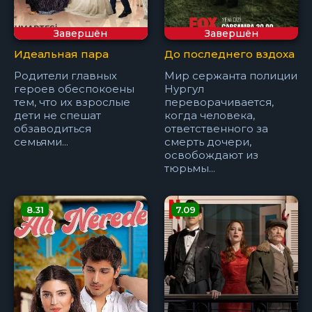
Завершён
Завершён
Идеальная пара
До последнего вздоха
Родители главных
Мир сержанта полиции
героев обеспокоены
Нургул
тем, что их взрослые
переворачивается,
дети не спешат
когда человека,
обзаводиться
ответственного за
семьями...
смерть дочери,
освобождают из
тюрьмы...
8.31
7.09