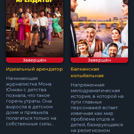
Завершён
Завершён
Идеальный арендатор
Балканская
колыбельная
Начинающая
журналистка Мона
Напряженная
Юнкан с детства
мелодраматическая
познала, что такое
история, в которой на
горечь утраты. Она
пути главных
выросла в детском
персонажей встает
доме и привыкла
извечная как мир
полагаться только на
проблема отцов и
собственные силы...
детей, базирующаяся
на религиозном