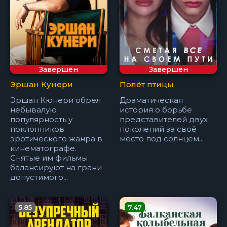
Завершён
Завершён
Эршан Кунери
Полёт птицы
Эршан Кюнери обрел
Драматическая
небывалую
история о борьбе
популярность у
представителей двух
поклонников
поколений за своё
эротического жанра в
место под солнцем...
кинематографе.
Снятые им фильмы
балансируют на грани
допустимого...
5.85
7.47