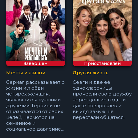
Завершён
Приостановлен
Мечты и жизни
Другая жизнь
Сериал рассказывает о
Севги и две её
жизни и любви
одноклассницы
четырёх женщин,
пронесли свою дружбу
являющихся лучшими
через долгие годы, и
друзьями. Героини не
даже повзрослев и
отказываются от своих
выйдя замуж, не
целей, несмотря на
перестали общаться...
семейное и
социальное давление...