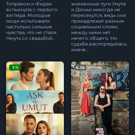
Топраком и Фидан
жизненные пути Умута
вспыхнула с первого
и Дюньи никогда не
взгляда. Молодые
пересекутся, ведь они
люди испытывали
принадлежат разным
настолько сильные
социальным слоям,
чувства, что не стали
между ними нет
тянуть со свадьбой...
ничего общего. Но
судьба распорядилась
иначе...
7.11
6.38