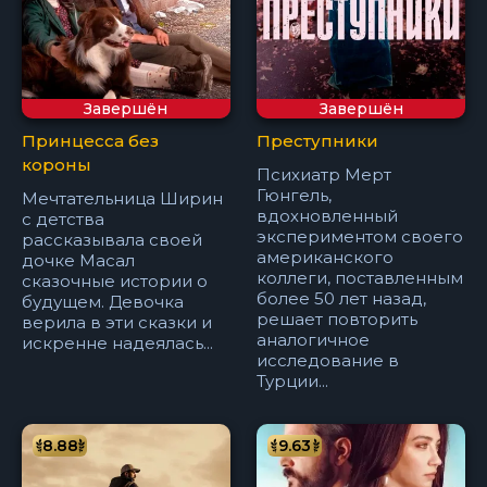
Завершён
Завершён
Принцесса без
Преступники
короны
Психиатр Мерт
Гюнгель,
Мечтательница Ширин
вдохновленный
с детства
экспериментом своего
рассказывала своей
американского
дочке Масал
коллеги, поставленным
сказочные истории о
более 50 лет назад,
будущем. Девочка
решает повторить
верила в эти сказки и
аналогичное
искренне надеялась...
исследование в
Турции...
8.88
9.63