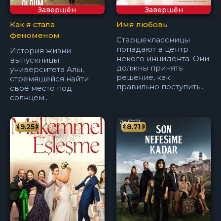
Завершён
Завершён
Как я стала
Имя любовь
феноменом
Старшеклассницы
попадают в центр
История жизни
некого инцидента. Они
выпускницы
должны принять
университета Алы,
решение, как
стремящейся найти
правильно поступить...
своё место под
солнцем...
9.25
8.71