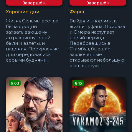
Завершён
Завершён
Хорошие дни
Фарш
Жизнь Сельмы всегда
Выйдя из тюрьмы, в
была сродни
жизни Туфана, Пойраза
захватывающему
и Омера наступает
аттракциону: в ней
новый период.
были и взлёты, и
Перебравшись в
падения. Прекрасные
Стамбул, бывшие
дни чередовались
заключенные
серыми буднями...
открывают небольшую
шашлычную...
6.63
8.15