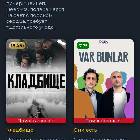
дочери Зейнеп.
Девочка, появившаяся
на свет с пороком
сердца, требует
тщательного ухода...
9.45
7.75
Приостановлен
Приостановлен
Кладбище
Они есть
Детективная история о
Самет уже много лет