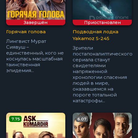
Завершён
Приостановлен
Горячая голова
Подводная лодка
Yakamoz S-245
Лингвист Мурат
Сиявуш –
Зрители
единственный, кого не
постапокалиптического
коснулась масштабная
сериала станут
таинственная
свидетелями
эпидемия...
напряженной
хронологии спасения
людей в мире,
оказавшемся на
пороге тотальной
катастрофы...
7.75
6.07