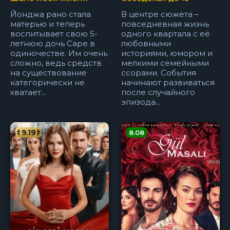
Йонджа рано стала
В центре сюжета –
матерью и теперь
повседневная жизнь
воспитывает свою 5-
одного квартала с её
летнюю дочь Саре в
любовными
одиночестве. Им очень
историями, юмором и
сложно, ведь средств
мелкими семейными
на существование
ссорами. События
категорически не
начинают развиваться
хватает...
после случайного
эпизода...
9.19
8.08