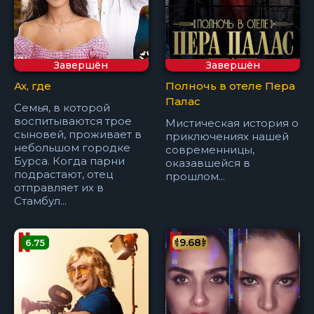
Завершён
Завершён
Ах, где
Полночь в отеле Пера
Палас
Семья, в которой
воспитываются трое
Мистическая история о
сыновей, проживает в
приключениях нашей
небольшом городке
современницы,
Бурса. Когда парни
оказавшейся в
подрастают, отец
прошлом...
отправляет их в
Стамбул...
9.68
6.75