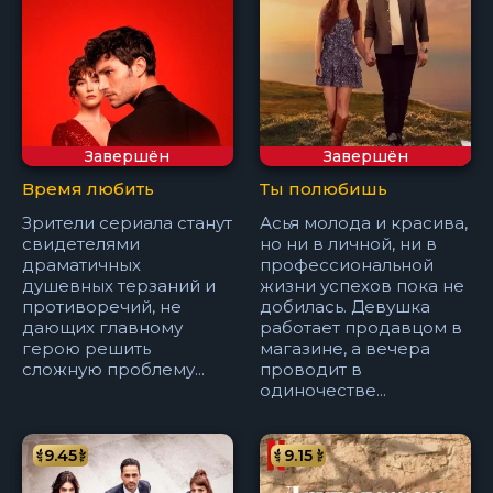
Завершён
Завершён
Время любить
Ты полюбишь
Зрители сериала станут
Асья молода и красива,
свидетелями
но ни в личной, ни в
драматичных
профессиональной
душевных терзаний и
жизни успехов пока не
противоречий, не
добилась. Девушка
дающих главному
работает продавцом в
герою решить
магазине, а вечера
сложную проблему...
проводит в
одиночестве...
9.45
9.15