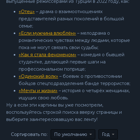
выпущенные режиссерами из Турции в 2022 году, как:
«Отец»
– драма о взаимоотношениях
представителей разных поколений в большой
семье;
«Если мужчина влюблён»
– мелодрама о
романтических чувствах между людьми, которые
пока не могут связать свои судьбы;
«Как я стала феноменом»
– комедия о бывшей
студентке, делающей первые шаги на
профессиональном поприще;
«Одинокий волк»
– боевик о противостоянии
бойцов спецподразделения банде террористов;
«Мечты и жизни»
– история о четырёх женщинах,
ищущих свою любовь.
Ну а если эти картины вы уже посмотрели,
воспользуйтесь строкой поиска вверху страницы и
выберите заинтересовавшую вас ленту!
Сортировать по:
По умолчанию
Год