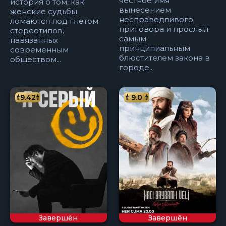
честное имя
история о том, как
вынесением
женские судьбы
несправедливого
ломаются под гнетом
приговора и прослыл
стереотипов,
самым
навязанных
принципиальным
современным
блюстителем закона в
обществом...
городе...
9.42
9.0
Завершён
Завершён