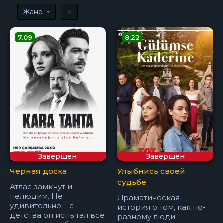
Жанр
7.09
8.22
Завершён
Завершён
Черная доска
Улыбнись своей
судьбе
Атлас замкнут и
нелюдим. Не
Драматическая
удивительно – с
история о том, как по-
детства он испытал все
разному люди