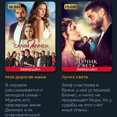
8.94
9.06
Завершён
Завершён
Моя дорогая мама
Лучик света
В сериале
Элиф счастлива в
рассказывается о
браке, у неё успешный
молодой семье –
бизнес, и ничто не
Мурате, его
предвещает беды. Но у
красавице-жене
судьбы на этот счёт
Джемре и их
иные планы...
очаровательной