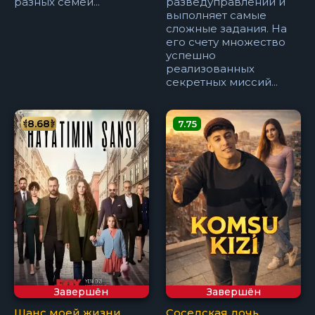
разных семей...
разведуправлении и
выполняет самые
сложные задания. На
его счету множество
успешно
реализованных
секретных миссий...
8.68
7.75
Завершён
Завершён
Шанс моей жизни
Соседская дочь