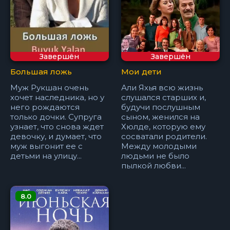
Завершён
Завершён
Большая ложь
Мои дети
Муж Рукшан очень
Али Яхья всю жизнь
хочет наследника, но у
слушался старших и,
него рождаются
будучи послушным
только дочки. Супруга
сыном, женился на
узнает, что снова ждет
Хюлде, которую ему
девочку, и думает, что
сосватали родители.
муж выгонит ее с
Между молодыми
детьми на улицу...
людьми не было
пылкой любви...
8.0