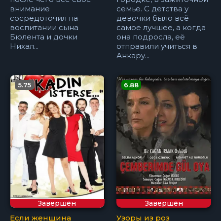
внимание
семье. С детства у
сосредоточил на
девочки было всё
воспитании сына
самое лучшее, а когда
Бюлента и дочки
она подросла, её
Нихал...
отправили учиться в
Анкару...
5.75
6.88
Завершён
Завершён
Если женщина
Узоры из роз