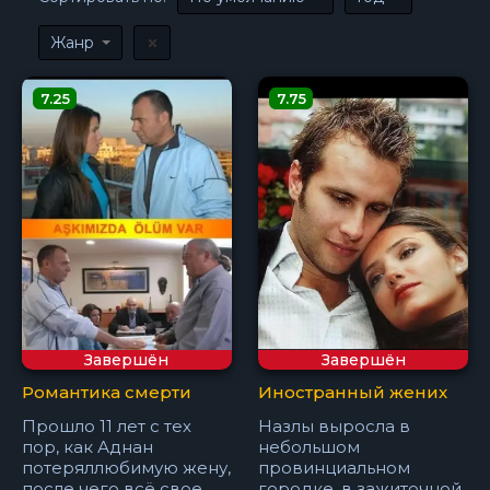
Жанр
7.25
7.75
Завершён
Завершён
Романтика смерти
Иностранный жених
Прошло 11 лет с тех
Назлы выросла в
пор, как Аднан
небольшом
потеряллюбимую жену,
провинциальном
после чего всё свое
городке, в зажиточной