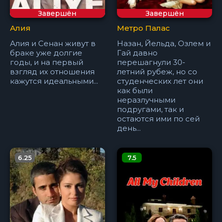
Завершён
Завершён
Алия
Метро Палас
Алия и Сенан живут в
Назан, Йельда, Озлем и
браке уже долгие
Гай давно
годы, и на первый
перешагнули 30-
взгляд их отношения
летний рубеж, но со
кажутся идеальными...
студенческих лет они
как были
неразлучными
подругами, так и
остаются ими по сей
день...
6.25
7.5