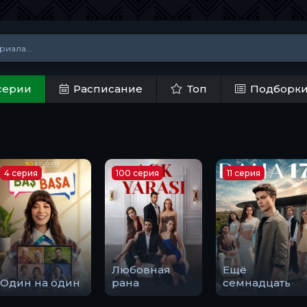
серии
Расписание
Топ
Подборк
4 серия
100 серия
11 серия
Любовная
Ещё
Один на один
рана
семнадцать