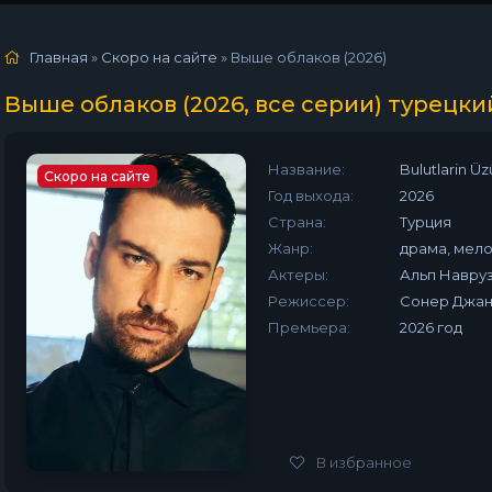
Главная
»
Скоро на сайте
» Выше облаков (2026)
Выше облаков (2026, все серии) турецки
Название:
Bulutlarin Ü
Скоро на сайте
Год выхода:
2026
Страна:
Турция
Жанр:
драма, мел
Актеры:
Альп Навру
Режиссер:
Сонер Джа
Премьера:
2026 год
В избранное