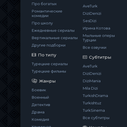
Про богатых
AveTurk
Романтические
DiziDenizi
комедии
SesDizi
Про школу
Ирина Котова
Ежедневные сериалы
Мыльные оперы
Вертикальные сериалы
Турции
Другие подборки
Все озвучки
По типу
Субтитры
Турецкие сериалы
AveTurk
Турецкие фильмы
DiziDenizi
Жанры
DiziMania
Mila Dizi
Боевик
TurkishDrama
Военный
Turkishtuz
Детектив
TurkSinema
Драма
Все субтитры
Комедия
Криминал