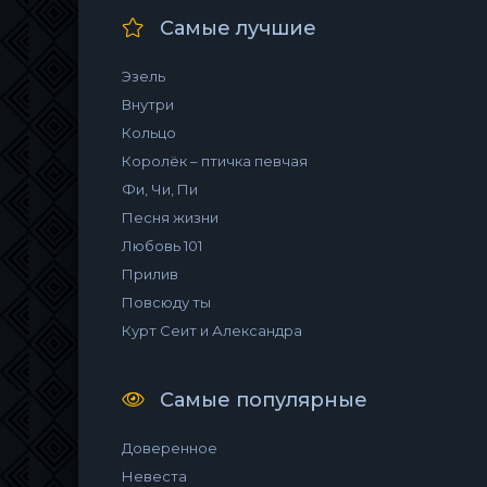
Самые лучшие
Эзель
Внутри
Кольцо
Королёк – птичка певчая
Фи, Чи, Пи
Песня жизни
Любовь 101
Прилив
Повсюду ты
Курт Сеит и Александра
Самые популярные
Доверенное
Невеста