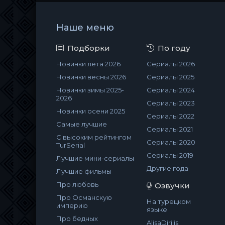
Наше меню
Подборки
По году
Новинки лета 2026
Сериалы 2026
Новинки весны 2026
Сериалы 2025
Новинки зимы 2025-
Сериалы 2024
2026
Сериалы 2023
Новинки осени 2025
Сериалы 2022
Самые лучшие
Сериалы 2021
С высоким рейтингом
Сериалы 2020
TurSerial
Сериалы 2019
Лучшие мини-сериалы
Другие года
Лучшие фильмы
Про любовь
Озвучки
Про Османскую
На турецком
империю
языке
Про бедных
AlisaDirilis