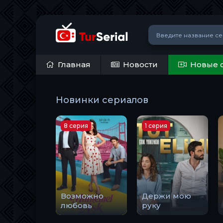
Главная
Новости
Новые 
Новинки сериалов
8 серия
1 серия
Возможно
Держи мою
любовь
руку