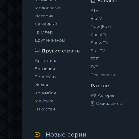
Каналы
Мелодрама
ATV
История
BluTV
Семейный
Now (Fox)
Триллер
Kanal D
Другие жанры
Show TV
Другие страны
Star TV
TRT1
Аргентина
TV8
Бразилия
Все каналы
Венесуэла
Индия
Разное
Колумбия
Актёры
Мексика
Ожидаемые
Пакистан
Новые серии