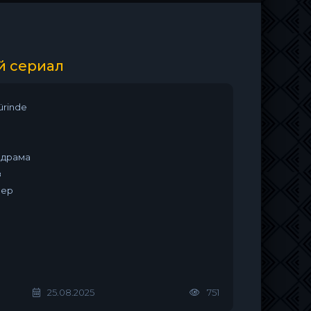
й сериал
zürinde
одрама
з
нер
25.08.2025
751