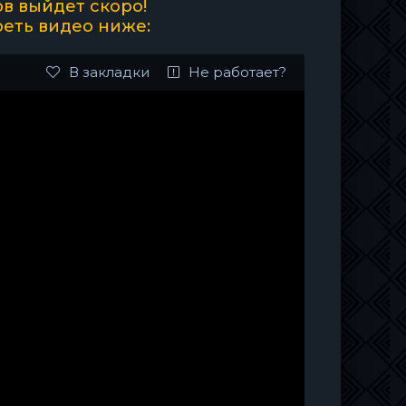
в выйдет скоро!
реть видео ниже:
В закладки
Не работает?