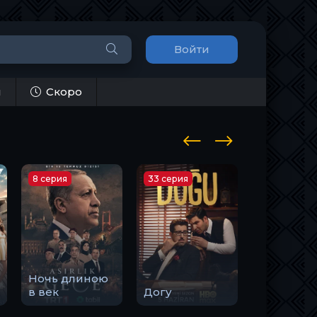
Войти
и
Скоро
8 серия
33 серия
10 серия
Ночь длиною
Закон
в век
Догу
природы