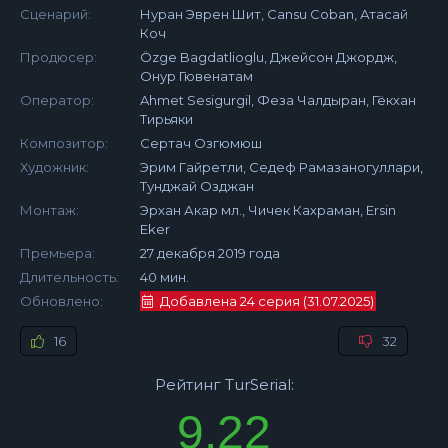
Сценарий:
Нуран Эврен Шит, Cansu Coban, Атасай
Коч
Продюсер:
Özge Bagdatlioglu, Джейсон Джордж,
Онур Гювенатам
Оператор:
Ahmet Sesigurgil, Феза Чалдыран, Гёкхан
Тирьяки
Композитор:
Сертач Озгюмюш
Художник:
Эрим Гайретли, Седеф Рамазаногуллари,
Тунджай Озджан
Монтаж:
Эрхан Акар мл., Чичек Кахраман, Ersin
Eker
Премьера:
27 декабря 2019 года
Длительность:
40 мин.
Обновлено:
Добавлена 24 серия (31.07.2025)
16
32
Рейтинг TurSerial:
9.22