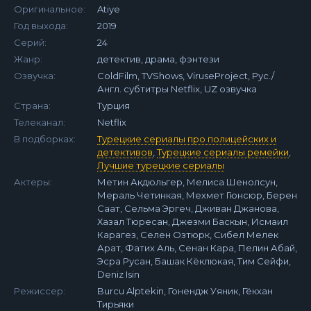
Оригинальное:
Atiye
Год выхода:
2019
Серий:
24
Жанр:
детектив, драма, фэнтези
Озвучка:
ColdFilm, TVShows, ViruseProject, Рус./
Англ. субтитры Netflix, UZ озвучка
Страна:
Турция
Телеканал:
Netflix
В подборках:
Турецкие сериалы про полицейских и
детективов
,
Турецкие сериалы ремейки
,
Лучшие турецкие сериалы
Актеры:
Метин Акдюльгер, Мелиса Шенолсун,
Мераль Четинкая, Мехмет Гюнсюр, Берен
Саат, Сельма Эргеч, Дживан Джанова,
Хазал Тюресан, Джезми Баскын, Исмаил
Карагез, Селен Озтюрк, Сибел Мелек
Арат, Фатих Аль, Сенан Кара, Пелин Абай,
Эсра Русан, Башак Кёклюкая, Тим Сейфи,
Deniz Isin
Режиссер:
Burcu Alptekin, Гонендж Уяник, Гёкхан
Тирьяки