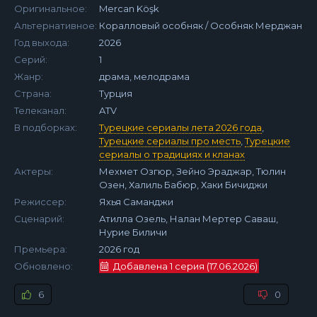
Оригинальное:
Mercan Köşk
Альтернативное:
Коралловый особняк / Особняк Мерджан
Год выхода:
2026
Серий:
1
Жанр:
драма, мелодрама
Страна:
Турция
Телеканал:
ATV
В подборках:
Турецкие сериалы лета 2026 года
,
Турецкие сериалы про месть
,
Турецкие
сериалы о традициях и кланах
Актеры:
Мехмет Озгюр, Зейно Эраджар, Тюлин
Озен, Халиль Бабюр, Хаки Бичиджи
Режиссер:
Яхья Саманджи
Сценарий:
Атилла Озель, Налан Мертер Саваш,
Нурие Биличи
Премьера:
2026 год
Обновлено:
Добавлена 1 серия (17.06.2026)
6
0